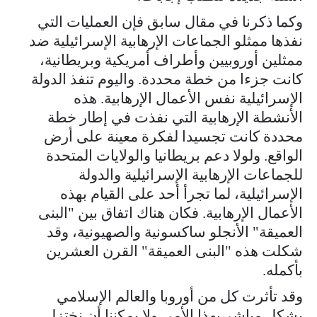
وكما ذكرنا في مقال سابق فإن العمليات التي
نفذها ممثلو الجماعات الإرهابية الإسرائيلية ضد
ممثلين أوروبيين وأطراف أمريكية وبريطانية،
كانت جزءا من خطة محددة. واليوم تنفذ الدولة
الإسرائيلية نفس الأعمال الإرهابية. هذه
الأنشطة الإرهابية التي نفذت في إطار خطة
محددة كانت تجسيدا لفكرة معينة على أرض
الواقع. ولولا دعم بريطانيا والولايات المتحدة
للجماعات الإرهابية الإسرائيلية والدولة
الإسرائيلية، لما تجرأ أحد على القيام بهذه
الأعمال الإرهابية. فكان هناك اتفاق بين "البنى
العميقة" الأنجلو ساكسونية والصهيونية، وقد
شكلت هذه "البنى العميقة" القرن العشرين
بأكمله.
وقد تأثرت كل من أوروبا والعالم الإسلامي
بشكل مباشر بهذا الأمر. ولا يمكننا أن نختزل