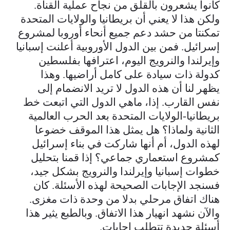
كانوا يشعرون بالقلق من نجاح عملية القناة.
ولكن هذا لا يعني أن بريطانيا والولايات المتحدة
تمكنتا من حشد دعم جميع أنحاء أوروبا لمشروع
إسرائيل. فمن بين الدول الأوروبية أعلنت إسبانيا
وإيرلندا والنرويج اليوم، اعترافها بفلسطين
كدولة ذات سيادة على كامل أراضيها. وهذا
يظهر لنا أن هذه الدول لا تريد الانضمام إلى
نفس القارب. إذا، ماهي الدول التي اتبعت خط
بريطانيا-الولايات المتحدة بعد الحرب العالمية
الثانية ولماذا؟ هل يمثل هذا الموقف خضوعا
لهذه الدول، أم أنها شاركت في بناء إسرائيل
كمشروع استعماري جماعي؟ إذا قمنا بتحليل
خطوات إسبانيا وإيرلندا والنرويج بشكل جيد،
فسنجد الإجابات الصحيحة لهذه الأسئلة. كان
هناك اتفاق مرحلي بدلا من وحدة ذات مغزى.
والآن نشهد انهيار هذا الاتفاق. وبالطبع يثير هذا
أسئلة جديدة تتطلب إجابات.