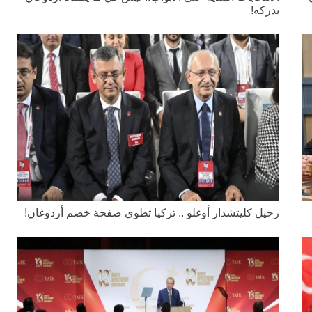
يدركه!
رحيل كليتشدار أوغلو .. تركيا تطوي صفحة خصم أردوغان!