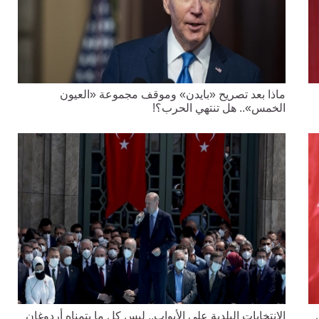
ماذا بعد تصريح «بايدن» وموقف مجموعة «العيون
الخمس».. هل تنتهي الحرب؟!
الانتخابات البلدية على الأبواب.. ليس كل ما يتمناه أردوغان