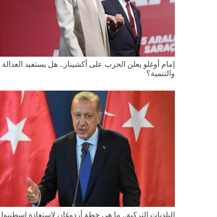
إمام أوغلو يعلن الحرب على أكشينار.. هل يستفيد العدالة
والتنمية؟
البلديات التركية.. ما هي خطة أردوغان لاستعادة إسطنبول