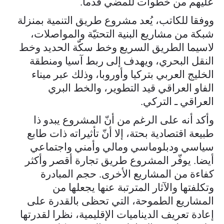
عليهم من خطوات للمضي قدما.
ووفقا للكاتب، يُعد مشروع طريق التنمية بمنزلة
شبكة من مشاريع البنية التحتيّة والمواصلات،
لاسيما الطريق السريع وخط سكّة الحديد وخط
النقل البحري، ويهدف إلى ربط آسيا ومنطقة
الخليج العربي بتركيا وأوروبا، وذلك عبر ميناء
الفاو العراقي قيد التطوير، والخط البري
العراقي ـ التركي.
وأكد أنه على الرغم من أنّ المشروع يبدو ذا
طبيعة اقتصادية بحتة، إلا أنّ تأثيراته ذات طابع
سياسي ودبلوماسي ومالي وأمني واجتماعي
أيضا. يوفّر المشروع طريق تجارة أقصر وأكثر
كفاءة من المشاريع الأخرى. حجم المبادرة
وتكلفتها والآثار المترتبة عنها يجعلها من
المشاريع الطموحة، التي تحظى بالقدرة على
إعادة تعريف الديناميات الإقليمية، نظرا لقدرتها