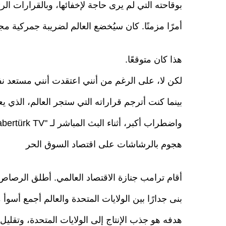
بوقاحته التي لم يرى حاجة لإخفائها، وبالقرارات ال
أمرًا مزمنًا. كان سيُخضع العالم لضريبة جمركية مج
هذا كان متوقعًا.
لكن لا، على الرغم من أنني اعتقدت أنني مستعد نفسي
بينما كنت أترجم قراراته التي ستجر العالم، الذي ي
واضطراب أكبر، أثناء البث المباشر لـ "Habertürk TV"، بذلت جهدًا كبيرًا للحفاظ على هدوئي.
هجوم بالرشاشات على اقتصاد السوق الحر
أقام ترامب جنازة الاقتصاد العالمي. أطلق الرصاص
بنى جدارًا بين الولايات المتحدة والعالم أجمع أسو
هدفه هو جذب الإنتاج إلى الولايات المتحدة، وتقليل ا