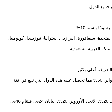
مًا بنسبة 10%.
نيا على: المملكة المتحدة، سنغافورة، البرازيل، أستراليا، نيوزيلندا، كولومبيا،
مملكة العربية السعودية.
تعريفة أعلى بكثير.
الإدارة في البيت الأبيض تفرض رسومًا تصل إلى حوالي 60% مما تحصل عليه هذه الدول التي تقع في فئة
الصين 34% (مع الرسوم السابقة تصبح 54%)، الهند 26%، الاتحاد الأوروبي 20%، اليابان 24%، فيتنام 46%،