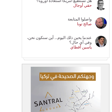
هل تستطيع أمريكا استعادة أوروبا؟
حقي أوجال
واصلوا المتابعة
صالح تونا
عندما يحين ذلك اليوم... أين سنكون نحن،
وفي أي حال؟
ياسين أقطاي