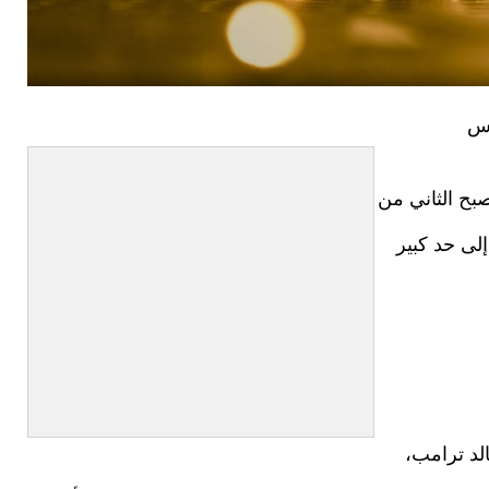
رس
بح الثاني من
إلى حد كبير
لد ترامب،