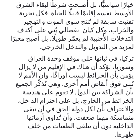
خيارًا سياسيًّا، بل أصبحت شرطًا لبقاء الشرق
الأوسط نفسه إقليمًا قابلًا للحياة. فكل تجربة
تفتيت سابقة لم تُنتج سوى الموت والتهجير
والخراب، وكل كيان انفصالي بُني على أكتاف
التدخلات الأجنبية لم يعمّر طويلًا، بل أصبح معبرًا
لمزيد من التدويل والتدخل الخارجي.
تركيا، في ثباتها على موقف وحدة العراق
وسوريا، تؤكد أن هناك في الإقليم من لا يزال
يؤمن بأن الخرائط ليست أوراقًا، وأن الأمم لا
تُبنى فوق أنقاض أمم أخرى. وهي تُذكّر الجميع
بأن الشراكة بين الدول لا تقوم على هندسة
الخرائط من الخارج، بل على احترام الداخل،
والاعتراف بأن لكل دولة الحق في أن تبقى
متماسكة مهما ضعفت، وأن تُداوي أزماتها
الداخلية دون أن تتلقى الطعنات من خلف
ظهرها.