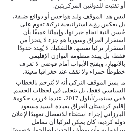
أو تفتيت للدولتين المركزيتين.
ليس هذا الموقف وليد هواجس أو دوافع ضيقة،
بل يعكس رؤية استراتيجية تركية تقوم على
حُسن النية اتجاه جيرانها، وإيمانًا عميقًا بأن
استقرار العراق وسوريا هو جزء لا يتجزأ من
استقرار تركيا نفسها. فالتفكيك لا يُهدد حدودًا
فقط، بل يهدد منظومة التوازن الإقليمي
بالانهيار، ويفتح الأبواب أمام فوضى لا تعرف
خطوطًا حمراء ولا تقف عند جغرافيا معينة.
ما يميز الموقف التركي أنه لا يُترجم بالخطاب
السياسي فقط، بل يتجلى في لحظات الحسم.
ففي سبتمبر/أيلول 2017، عندما قررت حكومة
إقليم كردستان العراق بقيادة السيد مسعود
البارزاني إجراء استفتاء للانفصال تمهيدًا لإعلان
دولة كردية، كان يمكن لتركيا أن تتعامل
ببراغماتية وأن توظّف الحدث لصالحها، خصوصًا