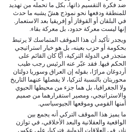
ضد فكرة التقسيم ذاتها، بكل ما تحمله من تهديد
للمنطقة ودفعها نحو نموذج هشّ يشبه ما حدث
في البلقان أو القوقاز أو إفريقيا بعد الاستعمار.
إنها ليست معركة حدود، بل معركة بقاء.
ويجدر تأكيد أن هذا الموقف المتماسك لا يرتبط
بحكومة أو حزب بعينه، بل هو خيار استراتيجي
متجذر في الدولة التركية، أيًّا كان القائم على
الحكم فيها. فقد عبّر عنه الرئيس رجب طيب
أردوغان مرارًا، بقوله إن العراق وسوريا دولتان
محوريتان بالنسبة لتركيا، لا يفصلها عنهما التاريخ
ولا الجغرافيا، بل هما جزء من محيطها الحيوي
والاستراتيجي، ومصير استقرارهما من صميم
أمنها القومي وموقعها الجيوسياسي.
ما يميز هذا الموقف التركي أنه يجمع بين
الواقعية والعقلانية والبعد الأخلاقي، في توازن
نادر في العلاقات الدولية. فتركيا، على عكس