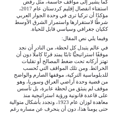
كما يشير إلى مواقف حاسمة، مثل رفض
استفتاء انفصال إقليم كردستان عام 2017،
مؤكدًا أن تركيا ترى في وحدة الجوار العربي
شرطًا لاستقرارها واستمرار الشرق الأوسط
ككيان جغرافي وسياسي قابل للحياة.
وفيما يلي نص المقال:
في عالم يتبدل كل لحظة، من النادر أن نجد
موقفًا استراتيجيًّا ثابتًا يمتد قرنًا كاملًا دون أن
تهتز أركانه تحت ضغط المصالح أو تقلبات
الخرائط. ومن تلك المواقف التي تُحسب
للدبلوماسية التركية، موقفها الصارم والواضح
من قضية وحدة أراضي العراق وسوريا، وهو
موقف لم ينبثق من لحظة عابرة، بل تأسس
على قاعدة قانونية ورؤية استراتيجية منذ
معاهدة لوزان عام 1923، وتجدد بأشكال متوالية
حتى يومنا هذا، دون أن ينحرف عن مساره رغم