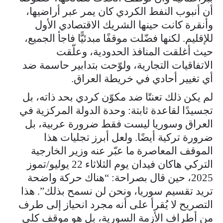
أن أنبوب النفط الكردي كان يمر عبر أراضيها،
وأنقرة كانت حينها الشريك الاقتصادي الأول
للإقليم. لكنها فضّلت موقفًا مبدئيًّا فاجأ الجميع،
حيث أغلقت المنافذ الحدودية، وعلّقت
الاتفاقيات التجارية، ولوّحت بتدابير حاسمة ضد
أي تغيير أحادي في خريطة العراق.
لم يكن ذلك تعنتًا ضد مكوّن كردي بحد ذاته، بل
تجسيدًا لقاعدة ثابتة: وحدة الدولة المركزية في
العراق وسوريا ليست فقط ضرورة عربية، بل
ضرورة تركية أيضًا. ولعل أبرز تجليات هذا
الموقف المعاصرة ما عبّر عنه وزير الخارجية
التركي هاكان فيدان يوم الثلاثاء 22 يوليو/تموز
2025، حين قال بصراحة: “هناك حركة واضحة
تريد تقسيم سوريا، ونحن لن نسمح بذلك”. هذا
التصريح لا يُقرأ على أنه مجرد انحياز إلى طرف
من أطراف الأزمة السورية، بل هو موقف كلي