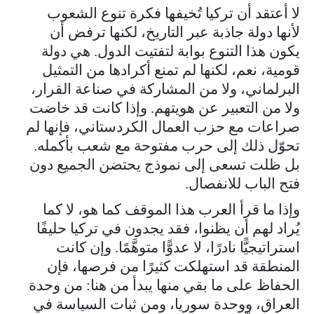
لا أعتقد أن تركيا تُخيفها فكرة تنوع الشعوب
لأنها دولة جاذبة عبر التاريخ، لكنها ترفض أن
يكون هذا التنوع بوابة لتفتيت الدول. هي دولة
قومية، نعم، لكنها لم تمنع أكرادها من التمثيل
البرلماني، ولا من المشاركة في صناعة القرار،
ولا من التعبير عن هويتهم. وإذا كانت قد خاضت
صراعات مع حزب العمال الكردستاني، فإنها لم
تحوّل ذلك إلى حرب مفتوحة مع شعب بأكمله.
بل ظلت تسعى إلى نموذج يحتضن الجميع دون
فتح الباب للانفصال.
وإذا ما قرأ العرب هذا الموقف كما هو، لا كما
يُراد لهم أن يظنوا، فقد يجدون في تركيا حليفًا
استراتيجيًّا نادرًا، لا عدوًّا متوهَّمًا. وإن كانت
المنطقة قد استهلكت كثيرًا من فرصها، فإن
الحفاظ على ما بقي منها يبدأ من هنا: من وحدة
العراق، ووحدة سوريا، ومن ثبات السياسة في