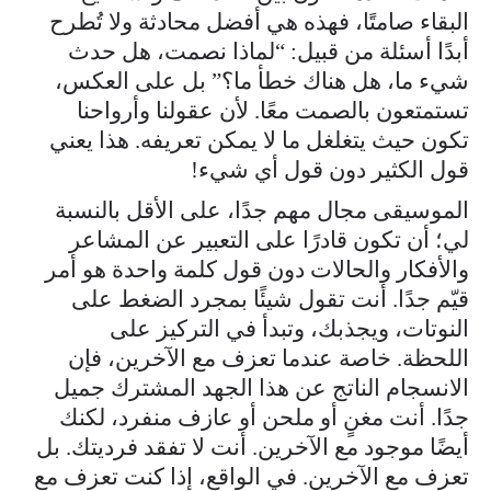
البقاء صامتًا، فهذه هي أفضل محادثة ولا تُطرح
أبدًا أسئلة من قبيل: “لماذا نصمت، هل حدث
شيء ما، هل هناك خطأ ما؟” بل على العكس،
تستمتعون بالصمت معًا. لأن عقولنا وأرواحنا
تكون حيث يتغلغل ما لا يمكن تعريفه. هذا يعني
قول الكثير دون قول أي شيء!
الموسيقى مجال مهم جدًا، على الأقل بالنسبة
لي؛ أن تكون قادرًا على التعبير عن المشاعر
والأفكار والحالات دون قول كلمة واحدة هو أمر
قيّم جدًا. أنت تقول شيئًا بمجرد الضغط على
النوتات، ويجذبك، وتبدأ في التركيز على
اللحظة. خاصة عندما تعزف مع الآخرين، فإن
الانسجام الناتج عن هذا الجهد المشترك جميل
جدًا. أنت مغنٍ أو ملحن أو عازف منفرد، لكنك
أيضًا موجود مع الآخرين. أنت لا تفقد فرديتك. بل
تعزف مع الآخرين. في الواقع، إذا كنت تعزف مع