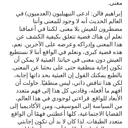
معنى.
إبراهيم قالن: ادعى النيهيليون (العدميون) في
العالم الحديث أنه لا وجود للمعنى وأننا
مضطرون للعيش بلا معنى. لكننا في أعماقنا
نعلم أن هناك قضية تتعلق بكيفية الكشف عن
هذا المعنى وإدراكه وعرضه على الآخرين. نعم،
هذه قضية كبرى، ونعلم في الواقع أننا لا نستطيع
العيش دون معنى في حياتنا. العبثية لا يمكن أن
تكون إجابة منطقية حتى على بحثنا عن المعنى.
بالطبع يمكنك القول إن العبثية بحد ذاتها إجابة،
لكن هذا تناقض ذاتي، ليس منطقيًا. حاولت أن
أفهم ما أفعله، وقادني كل هذا إلى فهم متعدد
الأبعاد للواقع. قراءتي لوجودي في هذا العالم،
من السياسة إلى الموسيقى، ومن الأكاديميا إلى
القضايا الاجتماعية، كلها أعطتني فهمًا أن الواقع
متعدد الطبقات. لذا كان لا بد أن تكون إجابتي