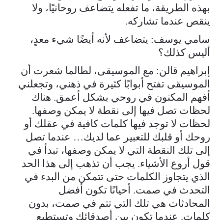
بهذه الطريقة، ما تفعله يتضاعف روحانيًا، ولا
ينقص عندما تشاركه.
سامي يوسف: يتضاعف لأنه أيضًا شيء معدٍ،
أليس كذلك؟
إبراهيم قالن: مع الموسيقى، لطالما شعرت أن
الموسيقى تفتح أبوابًا كثيرة في ذهني، وتجعلني
أفهم المكنون في روحي بشكل أعمق. هناك
لحظات تصل فيها إلى نقطة لا يمكن وصفها.
لحظات لا توجد فيها كلمات كافية في عقلك أو
روحك أو قلبك للتعبير عما لديك… عندما تصل
إلى تلك النقطة التي لا يمكن وصفها، تبدأ في
قول أروع الأشياء. يجب أن تذهب إلى هذا الحد
الذي يتجاوز الكلمات حتى تتمكن من البدء في
التحدث في صمت. أحيانًا تكون أفضل
المحادثات هي تلك التي تتم في صمت، بدون
كلمات. عندما تكون بين أصدقائك وتستطيع