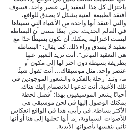
باختزال كل هذا التعقيد إلى عنصر واحد، فسوف
أفتقد الطبيعة الغنية بشكل لا يصدق للواقع،
والتي أعتقد أنها واحدة من الأشياء التي نسيناها
في العالم الحديث. نحن أيضًا ننسى أن البساطة
ليست اختزالية. يمكنك أن تكون بسيطًا جدًا مع
تعقيد لا يصدق وراء ذلك. كما يقال: “البساطة
هي التعقيد النهائي”. أنت تريد التعبير عنها
بطريقة بسيطة دون اختزالها إلى مكون أو
عنصر واحد. مثل موسيقاك… أنت تقول شيئًا
ما، وتبدأ رحلة بالفكرة والشعور الموجودين في
تلك الأغنية. أنت تدعونا للانضمام إليك هناك.
أحيانًا يشعر الموسيقيون بهذا؛ أفضل لحظة
يمكنك الوصول إليها في لحن موسيقي هي
الأكثر بساطة. في رأيي، هذا في الواقع انعكاس
للأصوات السماوية، إما أنها تجلبها إلى هنا أو أنها
تأتي بنفسها بأصواتها الأبدية.