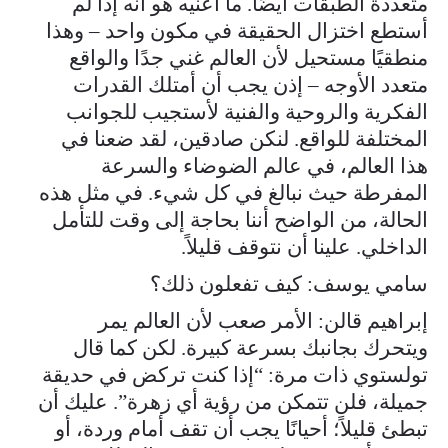
متعددة الطبقات أيضًا. ما أعنيه هو أنه إذا لم
أستطع اختزال الحقيقة في مكون واحد – وهذا
منطقيًا مستحيل لأن العالم غني جدًا والواقع
متعدد الأوجه – إذن يجب أن أمتلك القدرات
الفكرية والروحية والفنية لأستجيب للجوانب
المختلفة للواقع. لنكن صادقين، لقد ضعنا في
هذا العالم، في عالم الضوضاء والسرعة
المفرطة حيث نبالغ في كل شيء. في مثل هذه
الحالة، من الواضح أننا بحاجة إلى وقت للتأمل
الداخلي. علينا أن نتوقف قليلاً.
سامي يوسف: كيف تفعلون ذلك؟
إبراهيم قالن: الأمر صعب لأن العالم يمر
ويتحرك بجانبك بسرعة كبيرة. لكن كما قال
تولستوي ذات مرة: “إذا كنت تركض في حديقة
جميلة، فلن تتمكن من رؤية أي زهرة”. عليك أن
تبطئ قليلاً؛ أحيانًا يجب أن تقف أمام وردة، أو