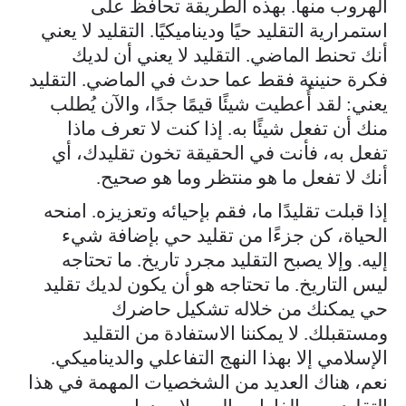
الهروب منها. بهذه الطريقة تحافظ على
استمرارية التقليد حيًا وديناميكيًا. التقليد لا يعني
أنك تحنط الماضي. التقليد لا يعني أن لديك
فكرة حنينية فقط عما حدث في الماضي. التقليد
يعني: لقد أُعطيت شيئًا قيمًا جدًا، والآن يُطلب
منك أن تفعل شيئًا به. إذا كنت لا تعرف ماذا
تفعل به، فأنت في الحقيقة تخون تقليدك، أي
أنك لا تفعل ما هو منتظر وما هو صحيح.
إذا قبلت تقليدًا ما، فقم بإحيائه وتعزيزه. امنحه
الحياة، كن جزءًا من تقليد حي بإضافة شيء
إليه. وإلا يصبح التقليد مجرد تاريخ. ما تحتاجه
ليس التاريخ. ما تحتاجه هو أن يكون لديك تقليد
حي يمكنك من خلاله تشكيل حاضرك
ومستقبلك. لا يمكننا الاستفادة من التقليد
الإسلامي إلا بهذا النهج التفاعلي والديناميكي.
نعم، هناك العديد من الشخصيات المهمة في هذا