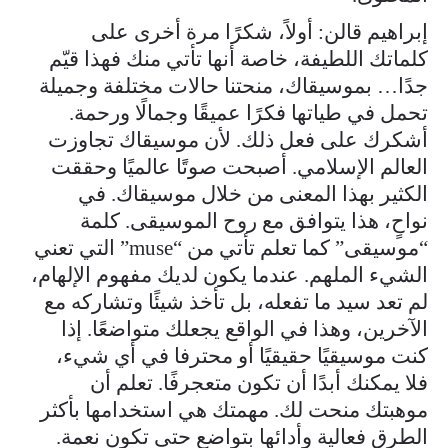
إبراهيم قالن: أولاً، شكرًا مرة أخرى على
كلماتك اللطيفة، خاصة أنها تأتي منك فهذا قيّم
جدًا… بموسيقاك، منحتنا حالات مختلفة وجميلة
تحمل في طياتها فكرًا عميقًا وجمالًا ورحمة.
أشكرك على فعل ذلك. لأن موسيقاك تجاوزت
العالم الإسلامي. أصبحت صوتًا عالميًا وحققت
الكثير بهذا المعنى من خلال موسيقاك. في
نواحٍ، هذا يتوافق مع روح الموسيقى. كلمة
“موسيقى” كما تعلم تأتي من “muse” التي تعني
الشيء الملهم. عندما يكون لديك مفهوم الإلهام،
لم تعد سيد ما تفعله، بل تأخذ شيئًا وتشاركه مع
الآخرين، وهذا في الواقع يجعلك متواضعًا. إذا
كنت موسيقيًا حقيقيًا أو محترفا في أي شيء،
فلا يمكنك أبدًا أن تكون متعجرفًا. تعلم أن
موهبتك منحت لك. مهمتك هي استخدامها بأكثر
الطرق فعالية وأدائها بتواضع حتى تكون نعمة.