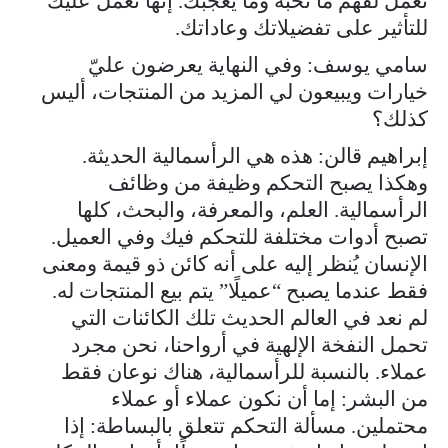
تعمل لفهم ما تحبه وما يعجبك. إنها تعمل عليك
للتأثير على تفضيلاتك وعاداتك.
سامي يوسف: وفي النهاية يعرضون عليّ
خيارات ويبيعون لي المزيد من المنتجات، أليس
كذلك؟
إبراهيم قالن: هذه هي الرأسمالية الحديثة.
وهكذا يصبح التحكم وظيفة من وظائف
الرأسمالية. العلم، والمعرفة، والبحث، كلها
تصبح أدوات مختلفة للتحكم فيك وفي العميل.
الإنسان يُنظر إليه على أنه كائن ذو قيمة ومعنى
فقط عندما يصبح “عميلًا” يتم بيع المنتجات له.
لم نعد في العالم الحديث تلك الكائنات التي
تحمل النفخة الإلهية في أرواحنا، نحن مجرد
عملاء. بالنسبة للرأسمالية، هناك نوعان فقط
من البشر: إما أن نكون عملاء أو عملاء
محتملين. مسألة التحكم تتعلق بالبساطة: إذا