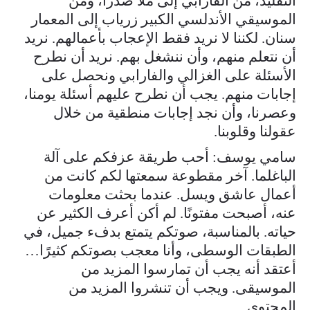
التقليد، من الفارابي إلى ملا صدرا، ومن
الموسيقي الأندلسي الكبير زرياب إلى المعمار
سنان. لكننا لا نريد فقط الإعجاب بأعمالهم. نريد
أن نتعلم منهم، وأن ننشغل بهم. نريد أن نطرح
الأسئلة على الغزالي والفارابي ونحصل على
إجابات منهم. يجب أن نطرح عليهم أسئلة يومنا،
وعصرنا، وأن نجد إجابات منطقية من خلال
عقولنا وقلوبنا.
سامي يوسف: أحب طريقة عزفكم على آلة
الباغلما. آخر مقطوعة سمعتها لكم كانت من
أعمال عاشق ويسل. عندما بحثت معلومات
عنه، أصبحت مفتونًا. لم أكن أعرف الكثير عن
حياته. بالمناسبة، صوتكم يتمتع بدفء جميل، في
الطبقات الوسطى، وأنا معجب بصوتكم كثيرًا…
أعتقد أنه يجب أن تمارسوا المزيد من
الموسيقى. ويجب أن تنشروا المزيد من
المحتوى.