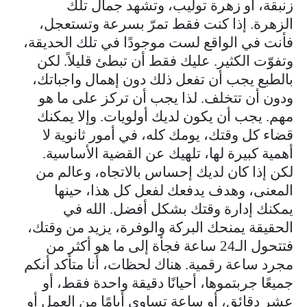
زنبقة، أو زهرة توليب، وتشهد جمال تلك
الزهرة. إذا كنت فقط تمرّ بسرعة وتستعجل،
فأنت في الواقع لست موجودًا في تلك الحديقة،
وتفوّت الكثير. عليك فقط أن تبطئ قليلاً. لكن
بالطبع يجب أن تفعل ذلك دون إهمال واجباتك،
ودون أن تتخلف. لذا يجب أن تركز على ما هو
مهم. يجب أن يكون لديك أولويات. وإلا يمكنك
قضاء كل وقتك، يومك كله، في أمور ثانوية لا
أهمية كبيرة لها، تلهيك عن القضية الأساسية.
لكن إذا كان لديك إحساس بالاتجاه، وعالم من
المعنى، وهدف يدفعك لفعل كل هذا، حينها
يمكنك إدارة وقتك بشكل أفضل. الله في
الحقيقة يمنحك البركة والوفرة، يزيد من وقتك،
فتتحول الـ24 ساعة فجأة إلى ما هو أكثر من
مجرد ساعة رقمية. هناك لحظات، أنا متأكد أنكم
جميعًا جربتموها، أحيانًا دقيقة واحدة فقط، أو
عشر دقائق، أو ساعة تساوي أيامًا من العمل أو