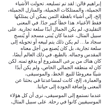
إبراهيم قالن: لقد تم تسليعه. تحولت الأشياء
الجميلة، والممتلكات الجميلة، والمنازل الجميلة،
إلخ، إلى أشياء باهظة الثمن يمكن أن يمتلكها
فقط الأغنياء. هذا خطأ كبير جدًا. في المعنى
التقليدي، لم يكن الجمال أبدًا سلعة تجارية. على
سبيل المثال، عندما كان يُبنى مسجد أو يُنسج
سجاد ما… لم يكن ذلك يتم لبيعه أو تحويله إلى
سلعة تجارية، بل كان يُصنع من أجل معناه
المقدس وجماله. بالطبع، في ذلك العالم أيضًا،
كان هناك من يرعى المشروع أو يدفع ثمنه. لكن
كان له منطقه الجمالي الخاص، ولم يكن أبدًا
شيئًا معروضًا للبيع. الخط، والموسيقى،
والعمارة، إلخ، كانت لمساعدتنا في بحثنا عن
المعنى وإضافة الجودة إلى حياتنا.
عندما نستمع إلى الموسيقى، نرى أن كل هؤلاء
الموسيقيين كانوا في رحلة. على سبيل المثال،