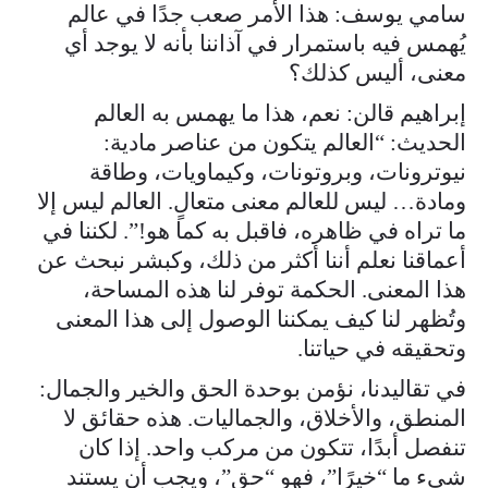
سامي يوسف: هذا الأمر صعب جدًا في عالم
يُهمس فيه باستمرار في آذاننا بأنه لا يوجد أي
معنى، أليس كذلك؟
إبراهيم قالن: نعم، هذا ما يهمس به العالم
الحديث: “العالم يتكون من عناصر مادية:
نيوترونات، وبروتونات، وكيماويات، وطاقة
ومادة… ليس للعالم معنى متعالٍ. العالم ليس إلا
ما تراه في ظاهره، فاقبل به كما هو!”. لكننا في
أعماقنا نعلم أننا أكثر من ذلك، وكبشر نبحث عن
هذا المعنى. الحكمة توفر لنا هذه المساحة،
وتُظهر لنا كيف يمكننا الوصول إلى هذا المعنى
وتحقيقه في حياتنا.
في تقاليدنا، نؤمن بوحدة الحق والخير والجمال:
المنطق، والأخلاق، والجماليات. هذه حقائق لا
تنفصل أبدًا، تتكون من مركب واحد. إذا كان
شيء ما “خيرًا”، فهو “حق”، ويجب أن يستند