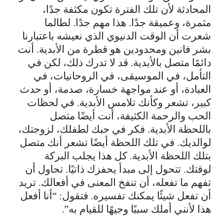
المحادثة لأن تلك الفترة تكون مكثفة جدًا،
مثمرة، وعميقة جدًا. هذا مهم جدًا. لطالما
شعرت أن الوقت الدنيوي الذي نعيشه باعتبارنا
بشر فانين ومحدودين هو قطرة من الأبدية. أنت
دائمًا متصل بالأبدية. قد لا تدرك ذلك، لكن في
التأمل، في الموسيقى، في الروحانيات، في
العبادة، أو عند مواجهة خسارة، صدمة، أو حدث
كبير، تشعر وكأنك تلامس الأبدية. في لحظات
الحب والرحمة الكثيفة، أنت أيضًا متصل
باللحظة الأبدية. فكر في حبك لطفلك، لزوجتك،
لوالديك. في تلك اللحظة أيضًا تشعر أنك متصل
بتلك اللحظة الأبدية. كل هذا يجلب البركة
لوقتك. تتحول إلى مبدأ يحفزك ذاتيًا. تحاول أن
تفهم ما تفعله، أن تنفخ المعنى في أفعالك. تريد
أن تفعل شيئًا يمكنك تفسيره. فتقول: “أنا أفعل
هذا لأنني أملك سببًا وجيهًا للقيام به”.