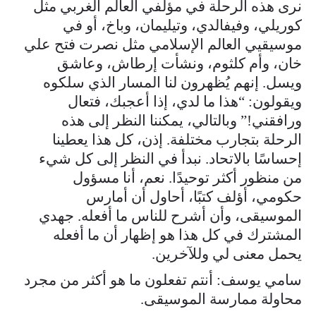
نرى هذه الرحلة في مؤلفي العالم الغربي مثل
كوريلي، وفيفالدي، وتيليمان، وباخ، أو في
موسيقيي العالم الإسلامي مثل نصرت فتح علي
خان، وأم كلثوم، ونشأت إرطاش، وعاشق
ويسل. إنهم يُظهرون لنا المسار الذي سلكوه
ويقولون: “هذا ما لدي، إذا أعجبك، فتعال
ورافقني!” وبالتالي، يمكننا النظر إلى هذه
الرحلة بتجارب مختلفة. إذن، كل هذا يعطينا
إحساسًا بالاتحاد. نبدأ في النظر إلى كل شيء
من منظور أكثر توحيدًا. نعم، أنا مسؤول
حكومي، أؤلف كتبًا، أحاول أن أمارس
الموسيقى، وأن أشرح للناس ما أفعله. جهدي
المشترك في كل هذا هو إظهار أن ما أفعله
يحمل معنى لي وللآخرين.
سامي يوسف: أنتم تفعلون ما هو أكثر من مجرد
محاولة ممارسة الموسيقى.