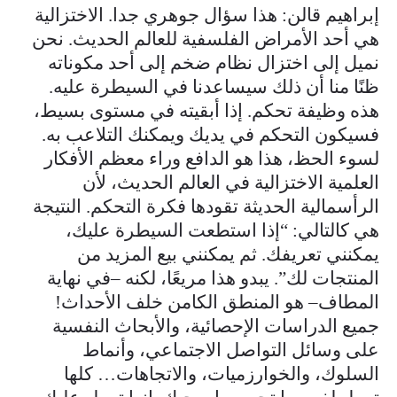
إبراهيم قالن: هذا سؤال جوهري جدا. الاختزالية
هي أحد الأمراض الفلسفية للعالم الحديث. نحن
نميل إلى اختزال نظام ضخم إلى أحد مكوناته
ظنًا منا أن ذلك سيساعدنا في السيطرة عليه.
هذه وظيفة تحكم. إذا أبقيته في مستوى بسيط،
فسيكون التحكم في يديك ويمكنك التلاعب به.
لسوء الحظ، هذا هو الدافع وراء معظم الأفكار
العلمية الاختزالية في العالم الحديث، لأن
الرأسمالية الحديثة تقودها فكرة التحكم. النتيجة
هي كالتالي: “إذا استطعت السيطرة عليك،
يمكنني تعريفك. ثم يمكنني بيع المزيد من
المنتجات لك”. يبدو هذا مريعًا، لكنه –في نهاية
المطاف– هو المنطق الكامن خلف الأحداث!
جميع الدراسات الإحصائية، والأبحاث النفسية
على وسائل التواصل الاجتماعي، وأنماط
السلوك، والخوارزميات، والاتجاهات… كلها