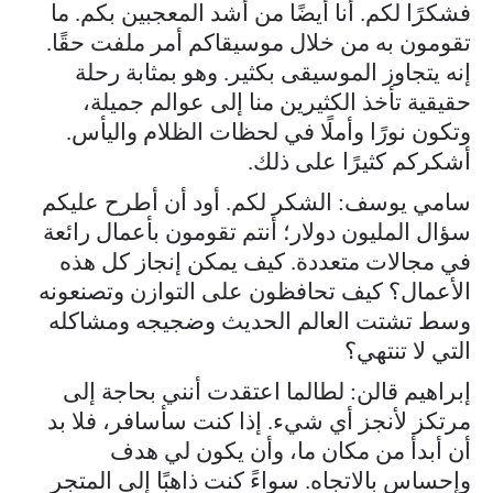
فشكرًا لكم. أنا أيضًا من أشد المعجبين بكم. ما
تقومون به من خلال موسيقاكم أمر ملفت حقًا.
إنه يتجاوز الموسيقى بكثير. وهو بمثابة رحلة
حقيقية تأخذ الكثيرين منا إلى عوالم جميلة،
وتكون نورًا وأملًا في لحظات الظلام واليأس.
أشكركم كثيرًا على ذلك.
سامي يوسف: الشكر لكم. أود أن أطرح عليكم
سؤال المليون دولار؛ أنتم تقومون بأعمال رائعة
في مجالات متعددة. كيف يمكن إنجاز كل هذه
الأعمال؟ كيف تحافظون على التوازن وتصنعونه
وسط تشتت العالم الحديث وضجيجه ومشاكله
التي لا تنتهي؟
إبراهيم قالن: لطالما اعتقدت أنني بحاجة إلى
مرتكز لأنجز أي شيء. إذا كنت سأسافر، فلا بد
أن أبدأ من مكان ما، وأن يكون لي هدف
وإحساس بالاتجاه. سواءً كنت ذاهبًا إلى المتجر