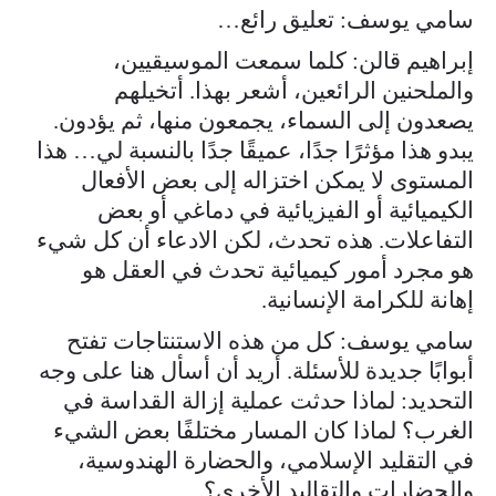
سامي يوسف: تعليق رائع…
إبراهيم قالن: كلما سمعت الموسيقيين،
والملحنين الرائعين، أشعر بهذا. أتخيلهم
يصعدون إلى السماء، يجمعون منها، ثم يؤدون.
يبدو هذا مؤثرًا جدًا، عميقًا جدًا بالنسبة لي… هذا
المستوى لا يمكن اختزاله إلى بعض الأفعال
الكيميائية أو الفيزيائية في دماغي أو بعض
التفاعلات. هذه تحدث، لكن الادعاء أن كل شيء
هو مجرد أمور كيميائية تحدث في العقل هو
إهانة للكرامة الإنسانية.
سامي يوسف: كل من هذه الاستنتاجات تفتح
أبوابًا جديدة للأسئلة. أريد أن أسأل هنا على وجه
التحديد: لماذا حدثت عملية إزالة القداسة في
الغرب؟ لماذا كان المسار مختلفًا بعض الشيء
في التقليد الإسلامي، والحضارة الهندوسية،
والحضارات والتقاليد الأخرى؟