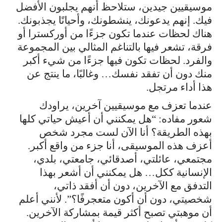
موسيقيين جيدين، ستلاحظ أنهم يجلبون الأفضل
فيك. إنهم يدعونك، ينشطونك، وأحيانًا يجذبونك.
هناك لحظات عندما تكون جزءًا من أوركسترا أو
فرقة، تشعر فيها بالتناغم المثالي بين المجموعة
والفرد. لحظات تكون فيها جزءًا من شيء أكبر
منك دون أن تفقد نفسك… وغالبًا، ما ينتج عن
هذا أداء مرتجل.
عندما تعزف مع موسيقيين آخرين، يراودك
شعور مفاده: “هل يمكنني أن أعيش حياتي كلها
بهذه الطريقة؟ أنا الآن لست مجرد شخص
أعزف هذه الموسيقى، أنا جزء من واقع أكبر.
مجتمعي، عائلتي، أصدقائي، جامعتي، بلدي،
الإنسانية ككل… هل يمكنني أن أشعر بهذا
التدفق مع الآخرين، دون أن أفقد ذاتي،
شخصيتي، دون أن أكون متعجرفًا؟”. لأنني أعلم
أن موهبتي تصبح أكثر قيمة بمشاركة الآخرين.