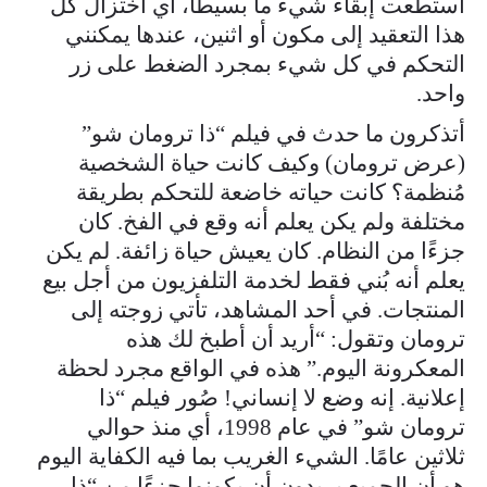
استطعت إبقاء شيء ما بسيطًا، أي اختزال كل
هذا التعقيد إلى مكون أو اثنين، عندها يمكنني
التحكم في كل شيء بمجرد الضغط على زر
واحد.
أتذكرون ما حدث في فيلم “ذا ترومان شو”
(عرض ترومان) وكيف كانت حياة الشخصية
مُنظمة؟ كانت حياته خاضعة للتحكم بطريقة
مختلفة ولم يكن يعلم أنه وقع في الفخ. كان
جزءًا من النظام. كان يعيش حياة زائفة. لم يكن
يعلم أنه بُني فقط لخدمة التلفزيون من أجل بيع
المنتجات. في أحد المشاهد، تأتي زوجته إلى
ترومان وتقول: “أريد أن أطبخ لك هذه
المعكرونة اليوم.” هذه في الواقع مجرد لحظة
إعلانية. إنه وضع لا إنساني! صُور فيلم “ذا
ترومان شو” في عام 1998، أي منذ حوالي
ثلاثين عامًا. الشيء الغريب بما فيه الكفاية اليوم
هو أن الجميع يريدون أن يكونوا جزءًا من “ذا