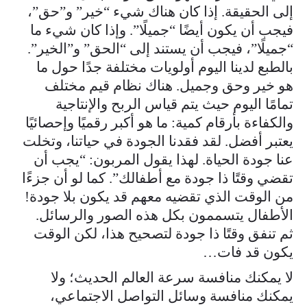
إلى الحقيقة. إذا كان هناك شيء “خير” و”حق”،
فيجب أن يكون أيضًا “جميلًا”. وإذا كان شيء ما
“جميلًا”، فيجب أن يستند إلى “الحق” و”الخير”.
بالطبع لدينا اليوم أولويات مختلفة جدًا حول ما
هو خير وحق وجميل. هناك نظام قيم مختلف
تمامًا اليوم حيث يتم قياس الربح والإنتاجية
والكفاءة بأرقام كمية: ما هو أكبر رقميًا وإحصائيًا
يعتبر أفضل. لقد فقدنا الجودة في حياتنا، وتخلت
عنا جودة الحياة. لهذا يقول المربون: “يجب أن
تقضي وقتًا ذا جودة مع أطفالك”. كما لو أن جزءًا
من الوقت الذي تقضيه معهم قد يكون بلا جودة!
الأطفال يتسممون بكل هذه الصور والرسائل.
ثم تنفق وقتًا ذا جودة لتصحيح هذا، لكن الوقت
يكون قد فات…
لا يمكنك منافسة سرعة العالم الحديث؛ ولا
يمكنك منافسة وسائل التواصل الاجتماعي،