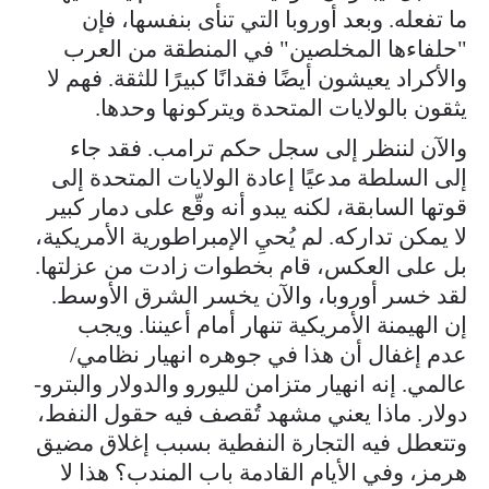
ما تفعله. وبعد أوروبا التي تنأى بنفسها، فإن
"حلفاءها المخلصين" في المنطقة من العرب
والأكراد يعيشون أيضًا فقدانًا كبيرًا للثقة. فهم لا
يثقون بالولايات المتحدة ويتركونها وحدها.
والآن لننظر إلى سجل حكم ترامب. فقد جاء
إلى السلطة مدعيًا إعادة الولايات المتحدة إلى
قوتها السابقة، لكنه يبدو أنه وقّع على دمار كبير
لا يمكن تداركه. لم يُحيِ الإمبراطورية الأمريكية،
بل على العكس، قام بخطوات زادت من عزلتها.
لقد خسر أوروبا، والآن يخسر الشرق الأوسط.
إن الهيمنة الأمريكية تنهار أمام أعيننا. ويجب
عدم إغفال أن هذا في جوهره انهيار نظامي/
عالمي. إنه انهيار متزامن لليورو والدولار والبترو-
دولار. ماذا يعني مشهد تُقصف فيه حقول النفط،
وتتعطل فيه التجارة النفطية بسبب إغلاق مضيق
هرمز، وفي الأيام القادمة باب المندب؟ هذا لا