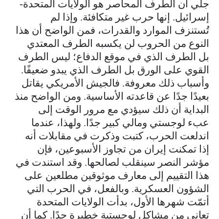
جلي أن الطرف المحاصر هو الولايات المتحدة-
إسرائيل. إنها حرب غير متكافئة. وإذا لم
تُستنزف الموارد والقدرات، فمن الواضح أن هذا
النوع من الحروب لن يكسبه الطرف المعتدي
بل الطرف الذي في موقع الدفاع؛ ليس الطرف
القوي على الورق بل الطرف الذي يبدو ضعيفًا.
وأسباب ذلك معروفة. فالجيش الأمريكي يقاتل
بعيدًا جدًا عن قاعدته الأساسية. ومن الواضح منذ
البداية أن ذلك سيؤدي مع مرور الوقت إلى
عبء لوجستي ومالي كبير جدًا. ولهذا، عندما
اندلعت الحرب، كتبت وذكرت في مقابلات أنه
إذا تمكنت إيران من تجاوز الأسبوعين، فإن
مؤشر النصر سينقلب لصالحها. وقد استندت في
هذا التقييم إلى معارف موثوقين مطلعين على
الشؤون العسكرية. وبالفعل، في الحرب التي
أتمّت شهرها الأول، بدأت الولايات المتحدة
تعاني من مشاكل لوجستية خطيرة جدًا. كما أن