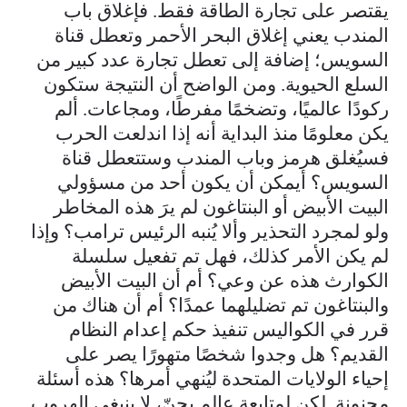
يقتصر على تجارة الطاقة فقط. فإغلاق باب
المندب يعني إغلاق البحر الأحمر وتعطل قناة
السويس؛ إضافة إلى تعطل تجارة عدد كبير من
السلع الحيوية. ومن الواضح أن النتيجة ستكون
ركودًا عالميًا، وتضخمًا مفرطًا، ومجاعات. ألم
يكن معلومًا منذ البداية أنه إذا اندلعت الحرب
فسيُغلق هرمز وباب المندب وستتعطل قناة
السويس؟ أيمكن أن يكون أحد من مسؤولي
البيت الأبيض أو البنتاغون لم يرَ هذه المخاطر
ولو لمجرد التحذير وألا يُنبه الرئيس ترامب؟ وإذا
لم يكن الأمر كذلك، فهل تم تفعيل سلسلة
الكوارث هذه عن وعي؟ أم أن البيت الأبيض
والبنتاغون تم تضليلهما عمدًا؟ أم أن هناك من
قرر في الكواليس تنفيذ حكم إعدام النظام
القديم؟ هل وجدوا شخصًا متهورًا يصر على
إحياء الولايات المتحدة ليُنهي أمرها؟ هذه أسئلة
مجنونة. لكن لمتابعة عالم يجنّ، لا ينبغي الهروب