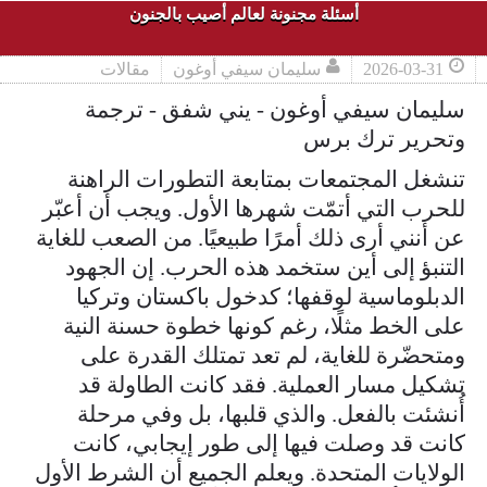
أسئلة مجنونة لعالم أصيب بالجنون
2026-03-31
سليمان سيفي أوغون
مقالات
سليمان سيفي أوغون - يني شفق - ترجمة
وتحرير ترك برس
تنشغل المجتمعات بمتابعة التطورات الراهنة
للحرب التي أتمّت شهرها الأول. ويجب أن أعبّر
عن أنني أرى ذلك أمرًا طبيعيًا. من الصعب للغاية
التنبؤ إلى أين ستخمد هذه الحرب. إن الجهود
الدبلوماسية لوقفها؛ كدخول باكستان وتركيا
على الخط مثلًا، رغم كونها خطوة حسنة النية
ومتحضّرة للغاية، لم تعد تمتلك القدرة على
تشكيل مسار العملية. فقد كانت الطاولة قد
أُنشئت بالفعل. والذي قلبها، بل وفي مرحلة
كانت قد وصلت فيها إلى طور إيجابي، كانت
الولايات المتحدة. ويعلم الجميع أن الشرط الأول