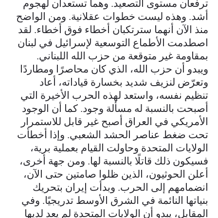
ترفعان مستوى التصعيد. وهما تستعدان لهجوم
أشد. وهذه ليست خطوات عقلانية. ومن الواضح
منذ الآن أنهما سترتكبان أخطاء فوق أخطاء. لقد
اصطدمت الأطماع التوسعية لإسرائيل في لبنان
بمقاومة غير متوقعة من حزب الله اللبناني.
ويبدو أن حزب الله، الذي كان محاصرًا ومطاردًا
وتعرّض لنزيف شديد بخسارة قياداته، أعاد
تنظيم نفسه، واستعد لهذه الحرب الأخيرة التي
أصبحت بالنسبة له مسألة وجود. كما أن الوجود
الأمريكي في العراق أصبح غير قابل للاستمرار
تحت ضغط عناصر الحشد الشعبي. وإذا أخطأت
الولايات المتحدة وحاولت القيام بعملية برية،
فسيكون ذلك قاتلًا بالنسبة لها. ومن جهة أخرى،
أعلن الحوثيون، الذين ظلوا صامتين حتى الآن،
انضمامهم إلى الحرب. وبدأت إيران بتحريك
بنياتها النائمة في الشرق الأوسط تدريجيًا. وفي
المقابل، يبدو أن الولايات المتحدة لم يعد لديها