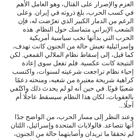
العزم والإصرار على القتال، وهو العامل الأهم
في كسب الحرب، بلغ ذروته في إيران. وعلى
الرغم من الدمار الكبير الذي تعرّضت له، فإن
الشعب الإيراني متماسك حول النظام. هذه
الحرب التي بدأتها نخب سياسية أمريكية
وإسرائيلية تعيش حالة من الجنون كانت تهدف،
كما قيل، إلى إسقاط نظام الملالي القمعي. لكن
النتيجة كانت عكسية. فلم تفعل سوى إعادة
إحياء نظام تراجعت شرعيته لسنوات، واكتسب
كراهية شريحة معتبرة من شعبه، ومنحته دعمًا
شعبيًا قويًا. في حين أنه لو لم يحدث ذلك واكتُفي
بالعقوبات، لكان هذا النظام سيسقط عاجلًا أم
آجلًا...
وعند النظر إلى مسار الحرب، من الواضح جدًا
أنها تتصاعد. فالولايات المتحدة وإسرائيل، اللتان
لم تحققا ما تريدان وأصابتهما حالة من الجنون،