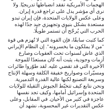
الهجمات الأمريكية تفقد انضباطها تدريجيًا. ولا
نرى أي مؤشر يدل على تراجع قدرة إيران.
وعلى عكس الولايات المتحدة، فإن إيران تبدو
مستعدة بشكل بنيوي وتجهيزي جيد جدًا لهذه
الحرب التي يُرجّح أن تستمر طويلًا.
كما كتبت سابقًا، فإن القوة التي لا تُهزم هي قوة
"من لا يملكون ما يخسرونه". إن النظام الإيراني
الذي عاش لسنوات تحت العقوبات وصارع
أزمات وجودية، يثبت أنه كان مستعدًا للموجة
الأخيرة التي قد تقضي عليه. لقد طوّروا طائرات
ومسيّرات وصواريخ خفيفة الكلفة وسهلة الإنتاج
وسريعة التصنيع لكنها عالية القدرة التدميرية.
ونحن نتابع كيف تتخبّط الجيوش الثقيلة للولايات
المتحدة وإسرائيل أمامها، وكيف تجد نفسها
عاجزة في كثير من الأحيان. في المقابل، وعلى
عكس التقديرات غير المحسوبة، نشهد أن