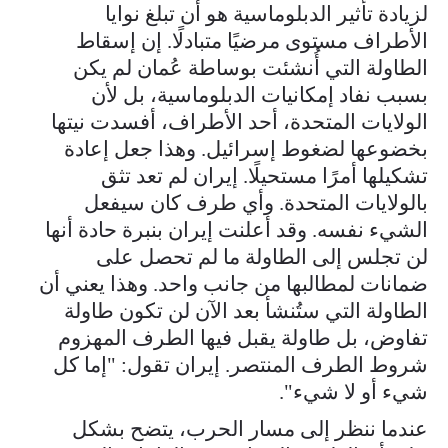
لزيادة تأثير الدبلوماسية هو أن تبلغ نوايا
الأطراف مستوى مرضيًا متبادلًا. إن إسقاط
الطاولة التي أُنشئت بوساطة عُمان لم يكن
بسبب نفاد إمكانيات الدبلوماسية، بل لأن
الولايات المتحدة، أحد الأطراف، أفسدت نيتها
بخضوعها لضغوط إسرائيل. وهذا جعل إعادة
تشكيلها أمرًا مستحيلًا. إيران لم تعد تثق
بالولايات المتحدة. وأي طرف كان سيفعل
الشيء نفسه. وقد أعلنت إيران بنبرة حادة أنها
لن تجلس إلى الطاولة ما لم تحصل على
ضمانات لمطالبها من جانب واحد. وهذا يعني أن
الطاولة التي ستُنشأ بعد الآن لن تكون طاولة
تفاوض، بل طاولة يقبل فيها الطرف المهزوم
شروط الطرف المنتصر. إيران تقول: "إما كل
شيء أو لا شيء".
عندما ننظر إلى مسار الحرب، يتضح بشكل