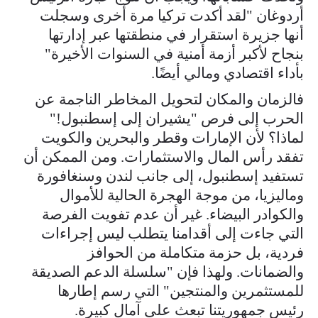
أردوغان "لقد أكدت تركيا مرة أخرى وسجلت
أنها جزيرة استقرار في منطقتها عبر إدارتها
بنجاح لأكبر أزمة أمنية في السنوات الأخيرة"
بأداء اقتصادي ومالي أيضًا.
فالزمان والمكان لتحويل المخاطر الناجمة عن
الحرب إلى فرص "يشيران إلى إسطنبول!"
لماذا؟ لأن الإمارات وقطر والبحرين والكويت
تفقد رأس المال والاستثمارات. ومن الممكن أن
تستفيد إسطنبول، إلى جانب لندن وسنغافورة
وماليزيا، من موجة الهجرة الحالية للأموال
والكوادر البيضاء. غير أن عدم تفويت الفرصة
التي جاءت إلى أقدامنا يتطلب ليس إجراءات
فردية، بل حزمة متكاملة من الحوافز
والضمانات. ولهذا فإن "سلسلة الدعم الصديقة
للمستثمرين والمنتجين" التي رسم إطارها
رئيس جمهوريتنا تبعث على آمال كبيرة.