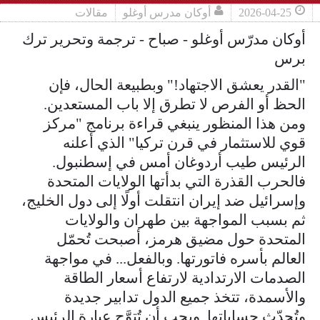
2026-04-25
أوكان مدرس أوغلو
مقالات
أوكان مدرّس أوغلو - صباح - ترجمة وتحرير ترك
برس
"القدر يعشق الاجتهاد!" وبطبيعة الحال، فإن
الحظ أو الفرص لا تطرق إلا باب المستعدين.
ومن هذا المنظور ينبغي قراءة برنامج "مركز
قوي للاستثمار في قرن تركيا" الذي أعلنه
الرئيس طيب أردوغان أمس في إسطنبول.
فالحرب القذرة التي بدأتها الولايات المتحدة
وإسرائيل ضد إيران انتقلت أولًا إلى دول الخليج،
ثم بسبب المواجهة بين طهران والولايات
المتحدة حول مضيق هرمز، أصبحت تُحمّل
العالم بأسره فاتورتها. وبالفعل... في مواجهة
الصدمات الارتدادية لارتفاع أسعار الطاقة
والأسمدة، تتخذ جميع الدول تدابير جديدة
وتُحدّث حساباتها. ويجب أن تُتوَّج عبارة الرئيس