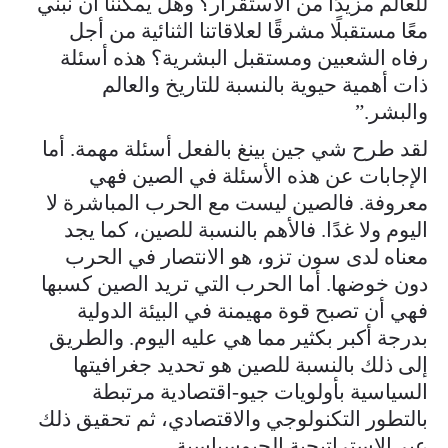
للعالم مزيدًا من الاستقرار؟ وهل يمكننا أن نبني
معًا مستقبلًا مشرقًا لعلاقاتنا الثنائية من أجل
رفاه الشعبين ومستقبل البشرية؟ هذه أسئلة
ذات أهمية حيوية بالنسبة للتاريخ والعالم
والبشر.”
لقد طرح شي جين بينغ بالفعل أسئلة مهمة. أما
الإجابات عن هذه الأسئلة في الصين فهي
معروفة. فالصين ليست مع الحرب المباشرة لا
اليوم ولا غدًا. فالأهم بالنسبة للصين، كما يجد
معناه لدى سون تزو، هو الانتصار في الحرب
دون خوضها. أما الحرب التي تريد الصين كسبها
فهي أن تصبح قوة مهيمنة في البيئة الدولية
بدرجة أكبر بكثير مما هي عليه اليوم. والطريق
إلى ذلك بالنسبة للصين هو تحديد جغرافيتها
السياسية بأولويات جيو-اقتصادية مرتبطة
بالتطور التكنولوجي والاقتصادي، ثم تحقيق ذلك
عبر الاستراتيجية الجيوسياسية.