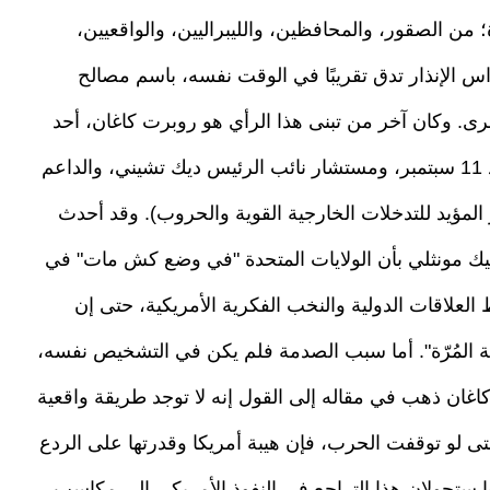
 من الصقور، والمحافظين، والليبراليين، والواقعيين،
اس الإنذار تدق تقريبًا في الوقت نفسه، باسم مصالح
رى. وكان آخر من تبنى هذا الرأي هو روبرت كاغان، أحد
المهندسين الفكريين لحربي العراق وأفغانستان بعد 11 سبتمبر، ومستشار نائب الرئيس ديك تشيني، والداعم
ر المؤيد للتدخلات الخارجية القوية والحروب). وقد أحدث
يك مونثلي بأن الولايات المتحدة "في وضع كش مات" في
لعلاقات الدولية والنخب الفكرية الأمريكية، حتى إن
ة المُرّة". أما سبب الصدمة فلم يكن في التشخيص نفسه،
اغان ذهب في مقاله إلى القول إنه لا توجد طريقة واقعية
تى لو توقفت الحرب، فإن هيبة أمريكا وقدرتها على الردع
ستحولان هذا التراجع في النفوذ الأمريكي إلى مكاسب