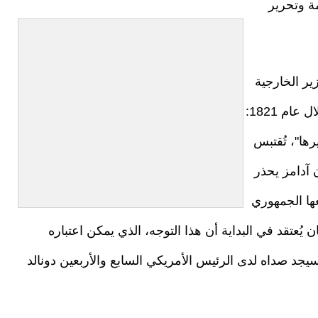
فق (14/05/2026) - ترجمة وتحرير
ير الخارجية
السابق جون كوينسي آدامز في خطاب يوم الاستقلال عام 1821:
رها"، تُقتبس
 آدامز يحذر
عها الجمهوري
يُعتقد في البداية أن هذا التوجه، الذي يمكن اعتباره
، سيجد صداه لدى الرئيس الأمريكي السابع والأربعين دونالد