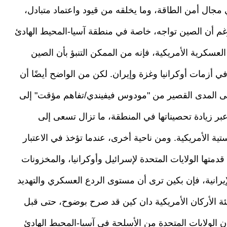
مجال أمن الطاقة، وما يخلقه من قيود واعتماد متبادل،
رغم أن الصين تواجه، خاصة في منطقة آسيا-المحيط الهادئ
العسكرية الأمريكية، فإنه من الممكن التنبؤ بأن الصين
أزمات أوكرانيا وغزة وإيران. لكن من الواضح أيضًا أن
على المدى القصير من "مودوس فيفيندي/تفاهم مؤقت" إلى
بر زيادة تحصيناتها في المنطقة، ما تزال تسعى إلى
ة الأمريكية. ومن ناحية أخرى، عندما تؤخذ في الاعتبار
متها الولايات المتحدة لإسرائيل وأوكرانيا، والمخزونات
إيرانية، فإن بكين ترى أن مستوى الردع العسكري والتهديد
يئة الأركان الأمريكية دان كين قد صرح بوضوح، حتى قبل
ن الولايات المتحدة من الأسلحة في آسيا-المحيط الهادئ