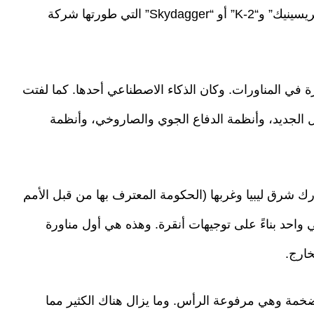
هجمات أسراب الطائرات المسيّرة الانتحارية “سيفريسينيك” و“K-2” أو “Skydagger” التي طورتها شركة
ة في المناورات. وكان الذكاء الاصطناعي أحدها. كما لفتت
يل الجديد، وأنظمة الدفاع الجوي والصاروخي، وأنظمة
ارك شرق ليبيا وغربها (الحكومة المعترف بها من قبل الأمم
احد بناءً على توجيهات أنقرة. وهذه هي أول مناورة
خارج.
خمة وهي مرفوعة الرأس. وما يزال هناك الكثير مما