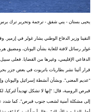
يحيى بستان - يني شفق - ترجمة وتحرير ترك برس
التقينا وزير الدفاع الوطني يشار غولر في إزمير. وقد
غولر رسائل لافتة للغاية بشأن اليونان، ومضيق هرم
الدفاعي الإقليمي، وغيرها من القضايا. فعلى سبيل
قرار أثينا نشر بطاريات باتريوت في بعض جزر بحر إ
“عديم المعنى”. وبشأن أنشطة إسرائيل واليونان وإ
قبرص الرومية، قال: “إنها لا تشكل تهديداً لتركيا، لك
إلى مشكلة أمنية لشعب جنوب قبرص”. كما شدد على 
أجل القبارصة الأتراك”. وقال أيضاً إن تركيا “قد ت