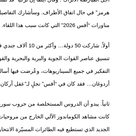
هرمز” في حال اتفاق الأطراف. وسأشارك التفاصيل
مناورات “أفس 2026” التي كانت سبب هذا اللقاء.
أولاً. شاركت 50 دول
تنسيق عناصر القوات الجوية والبرية والبحرية والق
التفكير في جميع السيناريوهات، وعُرضت فيها أسا
أردوغان… فقد كان في “أفس” تجلٍ لـ”عقل أركان يمتد لـ500
ثانياً. يبدو أن الدروس المستخلصة من حروب سوريا
كانت مشاهد الكوماندوز الآلي الخارج من مروحيات
الجديد الذي تستطيع فيه الطائرات المسيّرة الانتحا