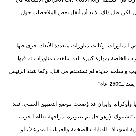
. لكن قبل ذلك، لا بد أن أنقل بعض الملاحظات حول
ة… وأكثر من 10 آلاف جندي في المناورات. وكانت مناورات متعددة الأبعاد، جرى فيها
وات الخاصة بمهارة كبيرة. لقد شاهدت مناورات تم فيها
ليب وأسلحة جديدة لم تُستخدم من قبل. وكما شدد الرئيس
2 عام”.
 وأوكرانيا وإيران قد وُضعت موضع التطبيق العملي. فقد
 “تشينوك” (وهو حل تم تطويره لمواجهة نظام الحرب
رية استهداف الدبابات الضخمة والعربات المدرعة)، أو