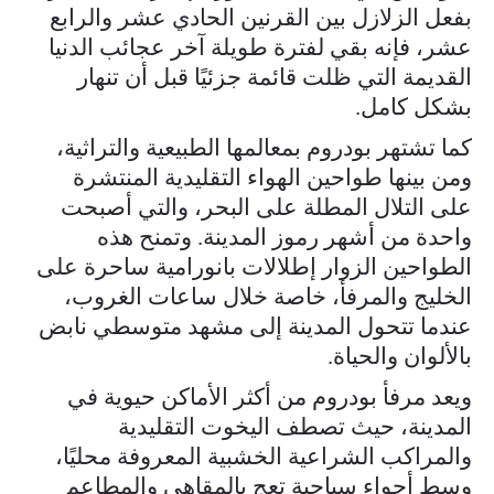
بفعل الزلازل بين القرنين الحادي عشر والرابع
عشر، فإنه بقي لفترة طويلة آخر عجائب الدنيا
القديمة التي ظلت قائمة جزئيًا قبل أن تنهار
بشكل كامل.
كما تشتهر بودروم بمعالمها الطبيعية والتراثية،
ومن بينها طواحين الهواء التقليدية المنتشرة
على التلال المطلة على البحر، والتي أصبحت
واحدة من أشهر رموز المدينة. وتمنح هذه
الطواحين الزوار إطلالات بانورامية ساحرة على
الخليج والمرفأ، خاصة خلال ساعات الغروب،
عندما تتحول المدينة إلى مشهد متوسطي نابض
بالألوان والحياة.
ويعد مرفأ بودروم من أكثر الأماكن حيوية في
المدينة، حيث تصطف اليخوت التقليدية
والمراكب الشراعية الخشبية المعروفة محليًا،
وسط أجواء سياحية تعج بالمقاهي والمطاعم