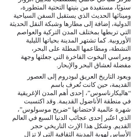
سنويًا، مستفيدة من بنيتها التحتية المتطورة،
ومينائها الحديث الذي يستقبل السفن السياحية
الدولية، إضافة إلى مطارها وشبكة النقل الحديثة
التي تربطها بمختلف المدن التركية والعواصم
الأوروبية. كما تشتهر المدينة بحياتها الليلية
النشطة، ومطاعمها المطلة على البحر،
ومراسي اليخوت الفاخرة التي جعلتها وجهة
مفضلة لعشاق البحر والإبحار.
ويعود التاريخ العريق لبودروم إلى العصور
القديمة، حين كانت تُعرف باسم
“هاليكارناسوس”، إحدى أهم المدن الإغريقية
في منطقة الأناضول القديمة. وقد اكتسبت
شهرة عالمية لاحتضانها “ضريح موسولوس”،
الذي اعتُبر إحدى عجائب الدنيا السبع في العالم
القديم. وشكل هذا الإرث التاريخي حجر
الأساس لهوية المدينة الثقافية التي لا تزال