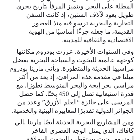
المطلة على البحر. ويتميز المرفأ بتاريخ بحري
طويل يعود لآلاف السنين، إذ كانت السفن
التجارية والبحرية ترسو فيه منذ العصور
القديمة، ما جعله جزءًا أساسيًا من الهوية
الاقتصادية والثقافية للمدينة.
وفي السنوات الأخيرة، عززت بودروم مكانتها
كوجهة عالمية لليخوت والسياحة البحرية بفضل
مراسيها الحديثة والمتطورة. ويأتي مارينا بودروم
ميلتا في مقدمة هذه المرافئ، إذ يعد من أكثر
مراسي بحر إيجة والبحر المتوسط تطورًا، مع
قدرة استيعابية تصل إلى 450 يختًا. كما حصل
المرسى على جائزة “العلم الأزرق” وعدد من
الجوائز الدولية تقديرًا لمعاييره البيئية والخدمية.
ومن المشاريع البحرية الحديثة أيضًا مارينا يالي
كافاك، الذي يمثل الوجه العصري الفاخر
لبودروم، حيث يستقطب اليخوت العملاقة