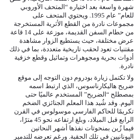
شهرة واسعة بعد اختياره “المتحف الأوروبي
للعام” عام 1995. ويحتوي المتحف على
مجموعات نادرة من القطع الأثرية المستخرجة
من حطام السفن القديمة، موزعة على 14 قاعة
عرض مختلفة، حيث يستطيع الزوار مشاهدة
مقتنيات تعود لحقب تاريخية متعددة، بما في ذلك
أدوات بحرية ومجوهرات وتماثيل وقطع خزفية
نادرة.
ولا تكتمل زيارة بودروم دون التوجه إلى موقع
ضريح هاليكارناسوس، الذي ارتبط اسمه
بمصطلح “الضريح” المستخدم عالميًا حتى
اليوم. وقد شُيد هذا المعلم الجنائزي الضخم
تكريمًا للحاكم الفارسي موسولوس في القرن
الرابع قبل الميلاد، وبلغ ارتفاعه نحو 45 مترًا،
فيما زُين بمنحوتات نفذها أشهر النحاتين
اليونانيين في تلك الحقبة. ورغم تعرضه للتدمير