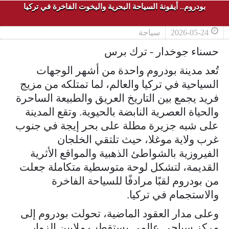
بودروم.. أيقونة السياحة البحرية واليخوت الفاخرة في تركيا
2026-05-24
سياحة
حسناء جوخدار - ترك برس
تُعد مدينة بودروم واحدة من أشهر الوجهات
السياحية في تركيا والعالم، لما تمتلكه من مزيج
فريد يجمع بين التاريخ العريق والطبيعة الساحرة
والحياة العصرية النابضة بالحيوية. وتقع المدينة
على شبه جزيرة مطلة على بحر إيجة في جنوب
غرب ولاية موغلا، حيث تلتقي الخلجان
الفيروزية بالشواطئ الذهبية والمواقع الأثرية
القديمة، لتشكل لوحة متوسطية متكاملة جعلت
من بودروم لقبًا مرادفًا للسياحة الفاخرة
والاستجمام في تركيا.
وعلى مدار العقود الماضية، تحولت بودروم إلى
مركز سياحي عالمي يستقطب ملايين الزوار