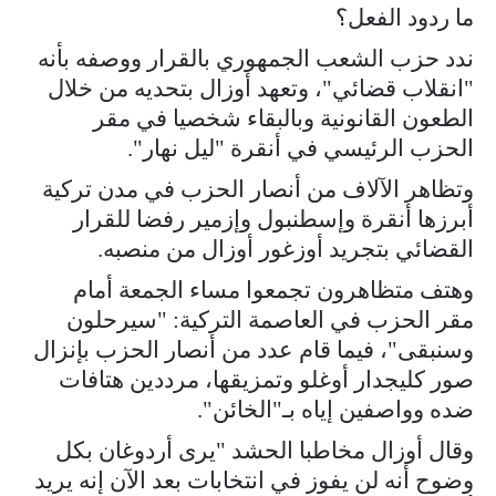
ما ردود الفعل؟
ندد حزب الشعب الجمهوري بالقرار ووصفه بأنه
"انقلاب قضائي"، وتعهد أوزال بتحديه من خلال
الطعون القانونية وبالبقاء شخصيا في مقر
الحزب الرئيسي في أنقرة "ليل نهار".
وتظاهر الآلاف من أنصار الحزب في مدن تركية
أبرزها أنقرة وإسطنبول وإزمير رفضا للقرار
القضائي بتجريد أوزغور أوزال من منصبه.
وهتف متظاهرون تجمعوا مساء الجمعة أمام
مقر الحزب في العاصمة التركية: "سيرحلون
وسنبقى"، فيما قام عدد من أنصار الحزب بإنزال
صور كليجدار أوغلو وتمزيقها، مرددين هتافات
ضده وواصفين إياه بـ"الخائن".
وقال أوزال مخاطبا الحشد "يرى أردوغان بكل
وضوح أنه لن يفوز في انتخابات بعد الآن إنه يريد