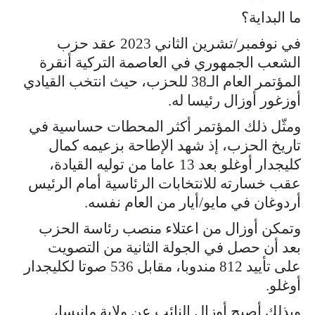
ما البداية؟
في نوفمبر/تشرين الثاني 2023 عقد حزب
الشعب الجمهوري في العاصمة التركية أنقرة
المؤتمر العام الـ38 للحزب، حيث انتخب القيادي
أوزغور أوزال رئيسا له.
ومثّل ذلك المؤتمر أكثر المحطات حساسية في
تاريخ الحزب، إذ شهد الإطاحة بزعيمه كمال
كليجدار أوغلو بعد 13 عاما من توليه القيادة،
عقب خسارته للانتخابات الرئاسية أمام الرئيس
أردوغان في مايو/أيار من العام نفسه.
وتمكن أوزال من اعتلاء منصب رئاسة الحزب
بعد أن حصل في الجولة الثانية من التصويت
على تأييد 812 مندوبا، مقابل 536 صوتا لكليجدار
أوغلو.
وبذلك أصبح أوزال النائب عن ولاية مانيسا،