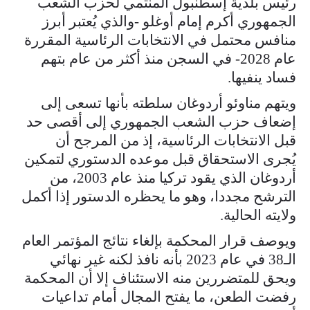
رئيس بلدية إسطنبول المنتمي لحزب الشعب
الجمهوري أكرم إمام أوغلو -والذي يُعتبر أبرز
منافس محتمل في الانتخابات الرئاسية المقررة
عام 2028- في السجن منذ أكثر من عام بتهم
فساد ينفيها.
ويتهم مناوئو أردوغان سلطته بأنها تسعى إلى
إضعاف حزب الشعب الجمهوري إلى أقصى حد
قبل الانتخابات الرئاسية، إذ من المرجح أن
يُجرى الاستحقاق قبل موعده الدستوري لتمكين
أردوغان الذي يقود تركيا منذ عام 2003، من
الترشح مجددا، وهو ما يحظره الدستور إذا أكمل
ولايته الحالية.
ويوصف قرار المحكمة بإلغاء نتائج المؤتمر العام
الـ38 في عام 2023 بأنه نافذ لكنه غير نهائي
ويحق للمتضررين منه الاستئناف إلا أن المحكمة
رفضت الطعن، ما يفتح المجال أمام تداعيات