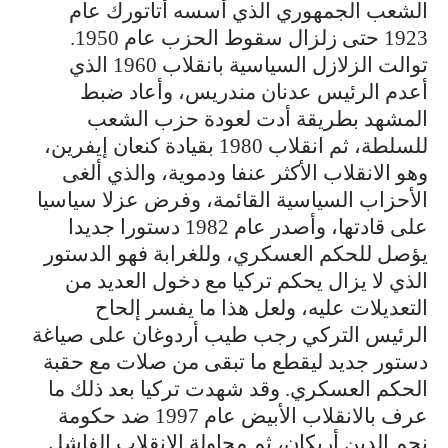
الشعب الجمهوري الذي أسسه أتاتورك عام
1923 حتى زلزال سقوط الحزب عام 1950.
توالت الزلازل السياسية بانقلاب 1960 الذي
أعدم الرئيس عدنان مندريس، وأعاد ضبط
المشهد بطريقة أدت لعودة حزب الشعب
للسلطة، ثم انقلاب 1980 بقيادة كنعان إيفرين،
وهو الانقلاب الأكثر عنفا ودموية، والذي ألغى
الأحزاب السياسية القائمة، وفرض عزلا سياسيا
على قادتها، وأصدر عام 1982 دستورا جديدا
يؤصل للحكم العسكري، وللغرابة فهو الدستور
الذي لا يزال يحكم تركيا مع دخول العديد من
التعديلات عليه، ولعل هذا ما يفسر إلحاح
الرئيس التركي رجب طيب أردوغان على صياغة
دستور جديد ليقطع ما تبقى من صلات مع حقبة
الحكم العسكري. وقد شهدت تركيا بعد ذلك ما
عرف بالانقلاب الأبيض عام 1997 ضد حكومة
نجم الدين أربكان، ثم محاولة الانقلاب الفاشل