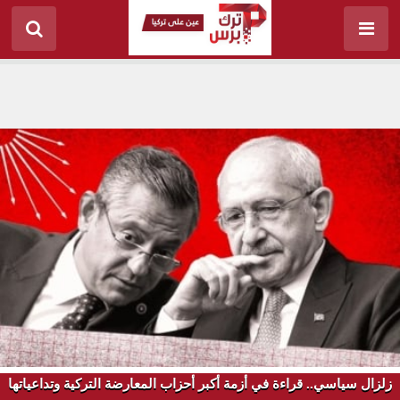
زلزال سياسي.. قراءة في أزمة أكبر أحزاب المعارضة التركية وتداعياتها