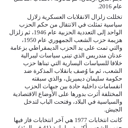
عام 2016.
تخللت زلزال الانقلابات العسكرية زلازل
سياسية تمثلت في الانتقال من حكم الحزب
الواحد إلى التعددية الحزبية عام 1946، ثم زلزال
هزيمة حزب الشعب الجمهوري عام 1950،
والتي تمت على يد الحزب الديمقراطي بزعامة
عدنان مندريس الذي تبنى سياسات ليبرالية
خلافا للسياسات اليسارية التي تبناها حزب
الشعب، ثم ما وُصف بانقلاب المذكرة ضد
حكومة سليمان ديميريل، والذي سبقته
انقسامات داخلية حادة بين جبهات الحزب
المختلفة أثرت بدورها على الأوضاع الاقتصادية
والسياسية في البلاد، وفتحت الباب لتدخل
الجيش.
كانت انتخابات 1977 هي آخر انتخابات فاز فيها
حزب الشعب بأكثرية برلمانية (41 في المئة)