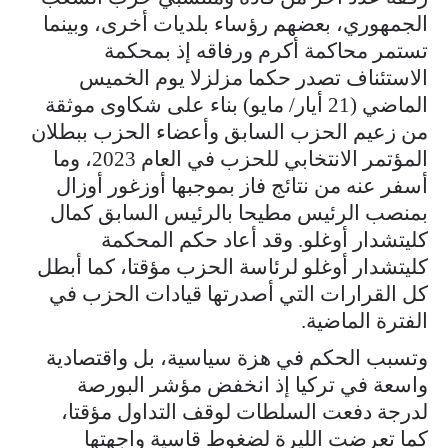
الجمهوري، بعضهم رؤساء بلديات أخرى، وبينما
تستمر محاكمة أكرم ورفاقه إذ بمحكمة
الاستئناف تصدر حكما مزلزلا يوم الخميس
الماضي (21 أيار/ مايو) بناء على شكاوى موثقة
من زعيم الحزب السابق وأعضاء الحزب ببطلان
المؤتمر الانتخابي للحزب في العام 2023، وما
أسفر عنه من نتائج فاز بموجبها أوزغور أوزال
بمنصب الرئيس مطيحا بالرئيس السابق كمال
كليتشدار أوغلو. وقد أعاد حكم المحكمة
كليتشدار أوغلو لرئاسة الحزب مؤقتا، كما أبطل
كل القرارات التي أصدرتها قيادات الحزب في
الفترة الماضية.
وتسبب الحكم في هزة سياسية، بل واقتصادية
واسعة في تركيا إذ انخفض مؤشر البورصة
لدرجة دفعت السلطات لوقف التداول مؤقتا،
كما تعرضت الليرة لضغوط قاسية واجهتها