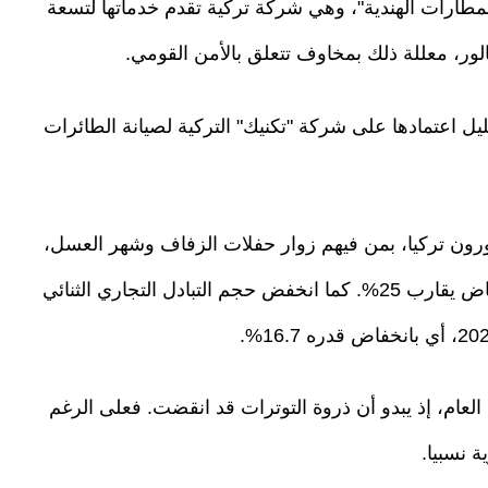
طارات الهندية"، وهي شركة تركية تقدم خدماتها لتسعة
ور، معللة ذلك بمخاوف تتعلق بالأمن القومي.
يل اعتمادها على شركة "تكنيك" التركية لصيانة الطائرات
زورون تركيا، بمن فيهم زوار حفلات الزفاف وشهر العسل،
من 330 ألفا إلى 250 ألفا في عام 2025، أي بانخفاض يقارب 25%. كما انخفض حجم التبادل التجاري الثنائي
العام، إذ يبدو أن ذروة التوترات قد انقضت. فعلى الرغم
ة نسبيا.