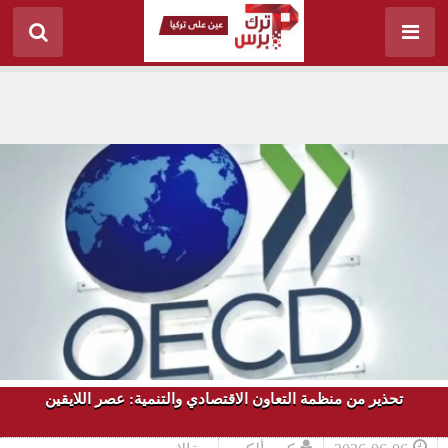
تحذير من منظمة التعاون الاقتصادي والتنمية: عصر اللايقين