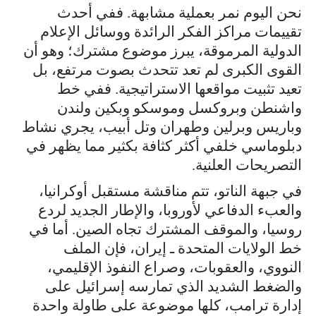
نحن اليوم نمر بعملية مشابهة. ففي أحدث
تقييمات مراكز الفكر الرائدة ووسائل الإعلام
الدولية المرموقة، يبرز موضوع مشترك؛ وهو أن
القوى الكبرى لم تعد تتحدث بصوت مرتفع، بل
تعيد تثبيت مواقعها الاستراتيجية. ففي خط
واشنطن وبروكسل وموسكو وبكين ولندن
وباريس وبرلين وطهران وتل أبيب، يجري نشاط
دبلوماسي خلفي أكثر كثافة بكثير مما يظهر في
التصريحات العلنية.
في جبهة الناتو، تتم مناقشة مستقبل أوكرانيا،
والعبء الدفاعي لأوروبا، والإطار الجديد لردع
روسيا، والموقف المشترك تجاه الصين. أما في
خط الولايات المتحدة ـ إيران، فإن الملف
النووي، والعقوبات، وصراع النفوذ الإقليمي،
والضغط الشديد الذي تمارسه إسرائيل على
إدارة ترامب، كلها موضوعة على طاولة واحدة