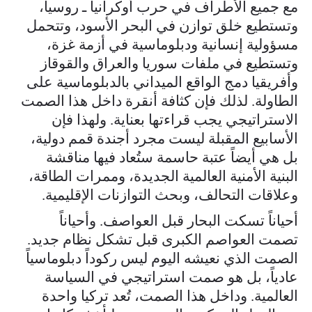
مع جميع الأطراف في حرب أوكرانيا ـ روسيا،
وتستطيع خلق توازن في البحر الأسود، وتتحمل
مسؤولية إنسانية ودبلوماسية في أزمة غزة،
وتستطيع في ملفات سوريا والعراق والقوقاز
وأفريقيا دمج الواقع الميداني بالدبلوماسية على
الطاولة. لذلك فإن كثافة أنقرة داخل هذا الصمت
الاستراتيجي يجب قراءتها بعناية. ولهذا فإن
الأسابيع المقبلة ليست مجرد أجندة قمم دولية،
بل هي أيضاً عتبة حاسمة ستُعاد فيها مناقشة
البنية الأمنية العالمية الجديدة، وممرات الطاقة،
وعلاقات التحالف، وبحث التوازنات الإقليمية.
أحياناً تسكت البحار قبل العواصف. وأحياناً
تصمت العواصم الكبرى قبل تشكل نظام جديد.
الصمت الذي نعيشه اليوم ليس ركوداً دبلوماسياً
عادياً، بل هو صمت استراتيجي في السياسة
العالمية. وداخل هذا الصمت، تُعد تركيا واحدة