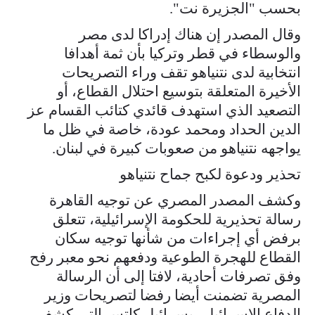
بحسب "الجزيرة نت".
وقال المصدر إن هناك إدراكا لدى مصر
والوسطاء في قطر وتركيا بأن ثمة أهدافا
انتخابية لدى نتنياهو تقف وراء التصريحات
الأخيرة المتعلقة بتوسيع احتلال القطاع، أو
التصعيد الذي استهدف قائدي كتائب القسام عز
الدين الحداد ومحمد عودة، خاصة في ظل ما
يواجهه نتنياهو من صعوبات كبيرة في لبنان.
تحذير ودعوة لكبح جماح نتنياهو
وكشف المصدر المصري عن توجيه القاهرة
رسالة تحذيرية للحكومة الإسرائيلية، تتعلق
برفض أي إجراءات من شأنها توجيه سكان
القطاع للهجرة الطوعية ودفعهم نحو معبر رفح
وفق تصرفات أحادية، لافتا إلى أن الرسالة
المصرية تضمنت أيضا رفضا لتصريحات وزير
الدفاع الإسرائيلي يسرائيل كاتس التي كشف