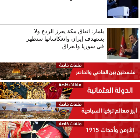
يلماز: اتفاق مكة يعزز الردع ولا
يستهدف إيران وانعكاساتها ستظهر
في سوريا والعراق