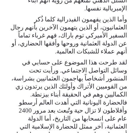
الشلل الذهني تمنعهم من رؤية أنهم أبناء
الإمبريالية نفسها.
وأما الذين يفهمون الفيدرالية كلما ذُكر
العثمانيون، أو الذين يتهمون الآخرين بأنهم رجال
السفير الأميركي توم باراك، فهم غرباء تماماً
عن الدولة العثمانية وروحها وأفقها الحضاري، أو
أنهم عملاء للشبكات العالمية.
لقد طرحت هذا الموضوع على حسابي في
وسائل التواصل الاجتماعي. ورأيت تحت
المنشور أشخاصاً يهاجمون العثمانيين بشراسة،
من القوميين الأتراك وأولئك الذين يرتدون زي
الكماليين وهم في الحقيقة أبناء بيزنطة.
فالحضارة اليونانية التي أهدت العالم أرسطو
وأفلاطون لا تزال حية وتُبعث بعد مرور 2400
عام على انسحابها من التاريخ، أما الدولة
العثمانية، آخر ممثل للحضارة الإسلامية التي