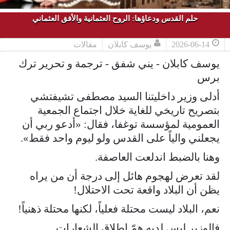
حلم القدس ودعاؤها: الروح العثمانية والأفق العثماني
2026-06-14
يوسف كابلان
مقالات
يوسف كابلان - يني شفق - ترجمة و تحرير ترك
برس
أدلى وزير داخليتنا السيد مصطفى تشيفتشي
بتصريح تاريخي للغاية خلال اجتماع الجمعية
العمومية لمؤسسة توغفا، فقال: «أدعو ربي أن
يجعلني والياً على القدس ولو ليوم واحد فقط».
وهنا بالضبط اندلعت العاصفة.
لقد تعرض لهجوم هائل إلى درجة أن من يراه
يظن أن البلاد واقعة تحت الاحتلال!
نعم، البلاد ليست محتلة فعلياً، لكنها محتلة ذهنياً!
فالوزير ليس لديه همّ إطلاق الشعارات