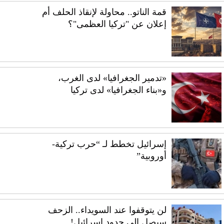
قمة الناتو.. محاولة لإنقاذ الحلف أم
إعلان عن "تركيا العظمى"؟
«تدمير الجغرافيا» لدى الغرب،
و«بناء الجغرافيا» لدى تركيا
إسرائيل تخطط لـ “حرب تركية-
أوروبية”
لن يتوقفوا عند السويداء.. الزحف
سيصل إلى حدود إسرائيل!