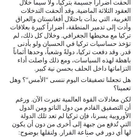
ألحقت أضراراً جسيمة بتركيا، ولا سيما خلال
العقود الثلاثة الماضية. وقد ألحقت التدخلات
الغربية، التي بدأت باحتلال أفغانستان والعراق
وأدت إلى تدمير المنطقة، أضراراً كبيرة بعلاقات
تركيا مع محيطها الجغرافي. وخلال كل ذلك، لم
تؤخذ حساسيات تركيا في الحسبان ولو بأدنى
قدر. وقد دفعت تركيا، دولةً وشعباً، وحدها أثماناً
باهظة لهذه السياسات، ومع ذلك واصلت أداء
التزاماتها داخل الحلف بحسن نية كبير.
هل تجعلنا تصفيقات اليوم ننسى "الأمس"؟ وهل
تعمينا؟
لكن معادلات القوة العالمية تغيرت الآن. ورغم
أن التصفيق القادم من دول الناتو ومن الدول
الأوروبية يسرنا، فإن تركيا لم تعد تلك الدولة
التي تُدفع من جبهة إلى أخرى من دون أن يكون
لها أي دور في صناعة القرار. ولنقلها بوضوح: