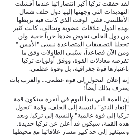
لقد حققت تركيا أكبر انتصاراتها عندما أفشلت
التهديدات التي وجهتها إليها دول حلف شمال
الأطلسي. ففي الوقت الذي كانت فيه تربطها
بهذه الدول علاقات عضوية وتحالف، كانت كثير
من دول الحلف تخوض ضدها حرباً خفية. ولن
تجعلنا التصفيقات المتصاعدة ننسى "الأمس."
ومن الآن فصاعداً، ستُبنى الطاولات وفق ما
تفرضه معادلات القوة، ووفق أولويات تركيا
باعتبارها قوة جغرافية، بل وقوة عظمى.
إنه إعلان التحول إلى قوة عظمى... والغرب بات
يعترف بذلك أيضاً!
إن القمة التي تبدأ اليوم في أنقرة ستكون قمة
"إنقاذ الناتو" بالنسبة إلى الحلف، وقمة "تحول
تركيا إلى قوة عالمية" بالنسبة إلى تركيا. وبعد
هذه القمة، سيكون قد أُعلن عن تركيا جديدة.
وسيتغير إلى حد كبير مسار علاقاتها مع محيطها