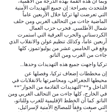
وبما أن هذه القمة بهذه الدرجة من الأهمية،
فلنتحدث بصراحة: إن جميع التهديدات الأمنية
التي تعرضت لها تركيا خلال الأربعين عاماً
الماضية جاءت من التحالف الغربي ومن حلف
شمال الأطلسي. فحرب حزب العمال
الكردستاني والحرب العرقية التي استمرت
أربعين عاماً، وكذلك تنظيم غولن والانقلاب الذي
وقع في الخامس عشر من يوليو/تموز، كلها
جاءت من الغرب ومن الناتو.
تركيا واجهت جميع هذه التهديدات وحدها...
إن مخططات إضعاف تركيا، وفصلها عن
محيطها الجغرافي، ومحاصرتها بالانقلابات في
الداخل و**"التهديدات القادمة من الجوار"**
في الخارج، كلها جاءت من التحالف الغربي ومن
الناتو. كما أن الخطط الإقليمية للغرب وللناتو،
التي صيغت وفقاً للمصالح الأمنية لإسرائيل،