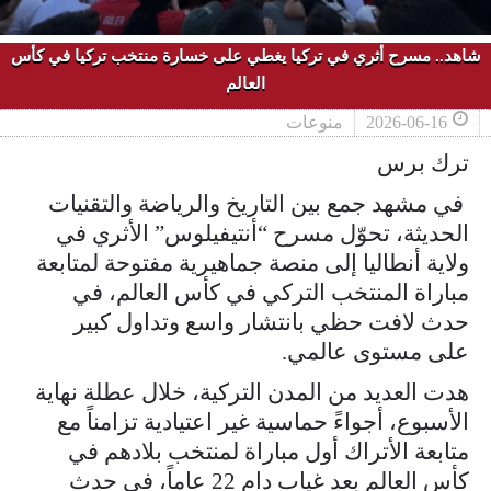
شاهد.. مسرح أثري في تركيا يغطي على خسارة منتخب تركيا في كأس
العالم
2026-06-16
منوعات
ترك برس
في مشهد جمع بين التاريخ والرياضة والتقنيات
الحديثة، تحوّل مسرح “أنتيفيلوس” الأثري في
ولاية أنطاليا إلى منصة جماهيرية مفتوحة لمتابعة
مباراة المنتخب التركي في كأس العالم، في
حدث لافت حظي بانتشار واسع وتداول كبير
على مستوى عالمي.
هدت العديد من المدن التركية، خلال عطلة نهاية
الأسبوع، أجواءً حماسية غير اعتيادية تزامناً مع
متابعة الأتراك أول مباراة لمنتخب بلادهم في
كأس العالم بعد غياب دام 22 عاماً، في حدث