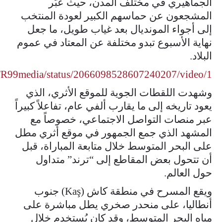
الجماهيري في مختلف المدن، حيث عبّر
المشجعون عن حماسهم الكبير لعودة المنتخب
إلى أجواء المونديال بعد غياب طويل، ما جعل
نهاية الأسبوع تبدو مختلفة عن المعتاد في عموم
البلاد.
/TR99media/status/2066098528607240207/video/1
وشهدت اللقطات الجوية للموقع الأثري، الذي
يعود تاريخه إلى ما يقارب ألفي عام، تفاعلاً كبيراً
عبر منصات التواصل الاجتماعي، خصوصاً مع
المشهد الذي جمع الجمهور في موقع أثري مطل
على البحر المتوسط خلال متابعة المباراة، قبل
أن تتحول بعض المقاطع إلى “ترند” متداول
حول العالم.
ويقع المسرح في منطقة كاش (Kaş) جنوب
أنطاليا، على منحدر صخري يطل مباشرة على
مياه البحر المتوسط، وقد كان يُستخدم خلال