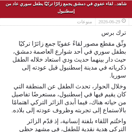
شاهد.. لقاء عفوي في دمشق يجمع زائرًا تركيًا بطفل سوري عاد من
إسطنبول
2026-06-29
منوعات
ترك برس
وثّق مقطع مصور لقاءً عفويًا جمع زائرًا تركيًا
بطفل سوري في أحد شوارع العاصمة دمشق،
حيث دار بينهما حديث ودي استعاد خلاله الطفل
ذكرياته في مدينة إسطنبول قبل عودته إلى
سوريا.
وخلال الحوار، تحدث الطفل عن المنطقة التي
كان يقيم فيها في إسطنبول، مستعرضًا تفاصيل
من حياته هناك، فيما أبدى الزائر التركي اهتمامًا
بالاستماع إلى تجربته وظروف عودته إلى بلاده.
واختُتم اللقاء بلفتة إنسانية، إذ قدّم الزائر
التركي هدية نقدية للطفل، في مشهد حظي