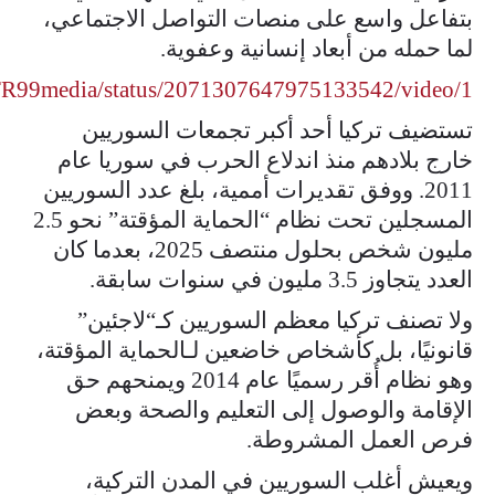
بتفاعل واسع على منصات التواصل الاجتماعي،
لما حمله من أبعاد إنسانية وعفوية.
/TR99media/status/2071307647975133542/video/1
تستضيف تركيا أحد أكبر تجمعات السوريين
خارج بلادهم منذ اندلاع الحرب في سوريا عام
2011. ووفق تقديرات أممية، بلغ عدد السوريين
المسجلين تحت نظام “الحماية المؤقتة” نحو 2.5
مليون شخص بحلول منتصف 2025، بعدما كان
العدد يتجاوز 3.5 مليون في سنوات سابقة.
ولا تصنف تركيا معظم السوريين كـ“لاجئين”
قانونيًا، بل كأشخاص خاضعين لـالحماية المؤقتة،
وهو نظام أُقر رسميًا عام 2014 ويمنحهم حق
الإقامة والوصول إلى التعليم والصحة وبعض
فرص العمل المشروطة.
ويعيش أغلب السوريين في المدن التركية،