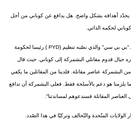
 فعليه أن يحدّد أهدافه بشكل واضح. هل يدافع عن كوباني من أجل
وباني لحكمه الذاتي.
ومن الملاحظ من خلال ما صرّح به "أنور مسلم" للـ "بي بي سي" والذي نصّبه تنظيم (PYD ) رئيسا لحكومة
اره حيال قدوم مقاتلي البشمركة إلى كوباني. حيث قال
من البشمركة عناصر مقاتلة. فلدينا من المقاتلين ما يكفي
ا يلزمنا هو دعم بالأسلحة فقط. فعلى البشمركة أن تدافع
العناصر المقاتلة فسندعوهم لمساندتنا".