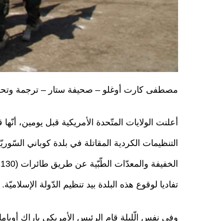
مصطفى كارت أوغلو – صحيفة ستار – ترجمة وتح
أعلنت الولايات المتّحدة الأمريكية قبل يومين، أنّها 
التنظيمات الكردية المقاتلة في بلدة كوباني السّوريّ
تفاديا لوقوع هذه البلدة بيد تنظيم الدّولة الإسلاميّة.
وفي نفس الّليلة قام الرئيس الأمريكي باراك أوباما 