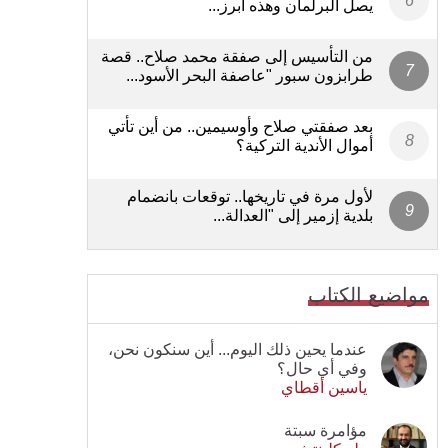
يصل البرلمان وهذه أبرز...
من التأسيس إلى صفقة محمد صلاح.. قصة
طرابزون سبور "عاصفة البحر الأسود...
بعد صفقتي صلاح وأوسيمين.. من أين تأتي
أموال الأندية التركية؟
لأول مرة في تاريخها.. توقعات بانضمام
بلدية إزمير إلى "العدالة...
مواضيع الكتاب
عندما يحين ذلك اليوم... أين سنكون نحن،
وفي أي حال؟
ياسين أقطاي
مؤامرة سبتة