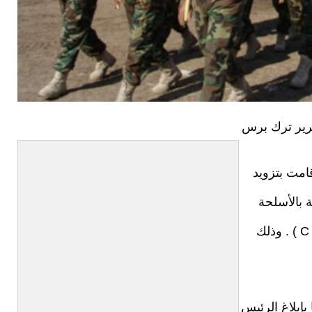
رير ترك برس
قامت بتزويد
ة بالأسلحة
الخفيفة والمعدّات الطّبّية عن طريق طائرات (C 130 ) . وذلك
بإبلاغ الرئيس