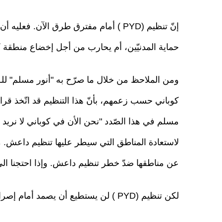
إنّ تنظيم (PYD ) أمام مفترق طرق الآن.
حماية المدنيّين، أم يحارب من أجل إخضاع منطقة ك
كوباني حسب زعمهم، بأنّ هذا التنظيم قد اتّخذ قر
مسلم في هذا الصّدد "نحن الأن في كوباني لا نريد 
لاستعادة المناطق التي سيطر عليها تنظيم داعش. م
عن مناطقها ضدّ خطر تنظيم داعش. وإذا احتجنا الى 
لكن تنظيم (PYD ) لن يستطيع أن يصمد أمام إصرار الولايات المتّحدة والتّحالف وتركيّا في هذا الصّدد.