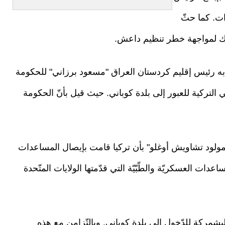
ت. كما حثّ
رك لمواجهة خطر تنظيم داعش.
 به رئيس إقليم كردستان العراق "مسعود برزاني" للحكومة
 التركية للعبور إلى بلدة كوباني. حيث قيل بأنّ الحكومة
مولود تشاويش أوغلو" بأن تركيا قامت بإيصال المساعدات
عدات العسكريّة والطّبّيّة التي قدّمتها الولايات المتّحدة
شمركة للدّخول إلى بلدة كوباني. وبالتّزامن مع هذه