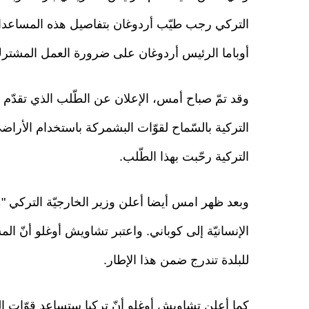
التركي رجب طيّب أردوغان بتفاصيل هذه المساعدا
أوباما الرئيس أردوغان على ضرورة العمل المشت
وقد تمّ صباح أمس، الإعلان عن الطّلب الذي تقدّم
التركية بالسّماح لقوّات البشمركة باستخدام الأراضي
التركية رحّبت بهذا الطّلب.
وبعد ظهر امس أيضا أعلن وزير الخارجيّة التركي "
الإنسانيّة إلى كوباني. واعتبر تشاويش أوغلو أنّ المسا
للبلدة تندرج ضمن هذا الإطار.
كما أعلن تشاويش أوغلو أنّ تركيا ستساعد قوّات الب