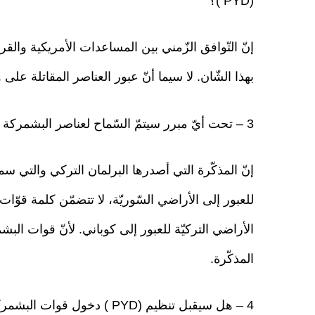
(PYD )؟
إنّ التّوافق الزّمني بين المساعدات الأمريكية والقرار 
بهذا الشّان. لا سيما أنّ عبور العناصر المقاتلة على
3 – تحت أيّ مبرر سيتمّ السّماح لعناصر البشمركة بالعبور من الأراضي التركيّة؟
إنّ المذكّرة التي أصدرها البرلمان التركي والتي سمح 
للعبور إلى الأراضي السّوريّة، لا تتضمّن كلمة قوّات
الأراضي التركيّة للعبور إلى كوباني. لأنّ قوات الب
المذكّرة.
4 – هل سيقبل تنظيم (PYD ) دخول قوات البشمركة إلى كوباني؟