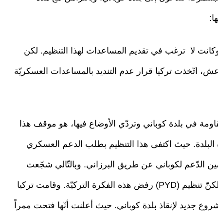
ا:
 عن دعم تنظيم (PYD) بالسلاح. وكانت لا ترغب في تقديم المساعدات لهذا التنظيم. لكن
عش، اتّخذت تركيا قرار عدم التنديد بالمساعدات العسكريّة
اومة في بلدة كوباني وتردّي الأوضاع فيها، هو موقف هذا
 البلدة. حيث اكتفى هذا التنظيم بطلب الدعم العسكري
ين الدّعم لكوباني عن طريق البرزاني. وبالتّالي شجّعت
تركيا دعم البشمركة للقوّات المحاربة في كوباني. لكنّ تنظيم (PYD) رفض هذه الفكرة التركيّة. وقامت تركيا
ع جديد لإنقاذ بلدة كوباني. حيث أعلنت أنّها فتحت ممراً