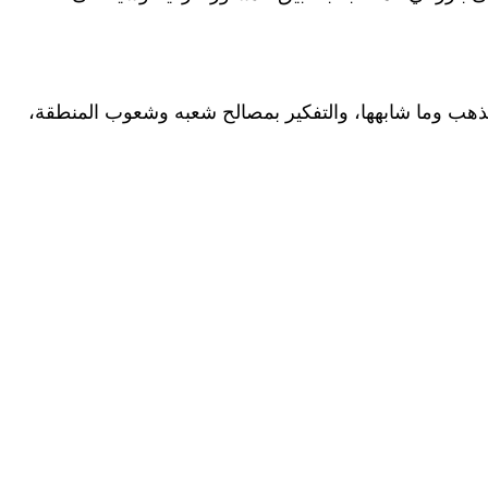
مذهب وما شابهها، والتفكير بمصالح شعبه وشعوب المنطقة،