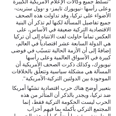
"تسلّط جميع وكالات الإعلام الأمريكية الكبيرة
وعلى رأسها -نيويورك تايمز- و -وول ستريت-
الأضواء على تركيا، وقد تداولت هذه الصحف
جميع تفاصيل المسألة لكنها لم تذكر أن البنية
الاقتصادية التركية ضعيفة في الأساس، على
العكس تماماً حاولت لفت الانتباه إلى أن تركيا
هي الدولة السابعة عشر اقتصادياً في العالم،
إضافةً إلى أن الأزمة الحالية تتسبّب في فوضى
كبيرة في الأسواق العالمية وعلى رأسها
نيويورك، وكذلك ذكرت الصحف الأمريكية أن
المسألة هي مشكلة سياسية وتتعلّق بالخلافات
الموجودة بين الدولتين التركية-الأمريكية".
بتعبير أوضح هناك حرب اقتصادية تشنّها أمريكا
ضد تركيا، ويجدر بالذكر أن المتأثر من هذه
الحرب ليست الحكومة التركية فقط، إنما
المجتمع التركي بأكمله بما فيهم أحزاب
المعارضة ومؤيديها أيضاً، كما أن هذه الحرب لم