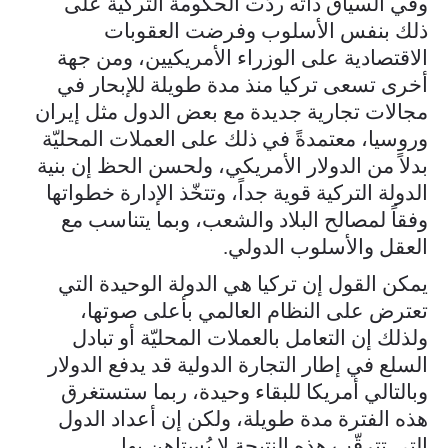
وفي السياق ذاته ردّت الحكومة التركية على
ذلك بنفس الأسلوب وفرضت العقوبات
الاقتصادية على الوزراء الأمريكيين، ومن جهة
أخرى تسعى تركيا منذ مدة طويلة للإبحار في
مجالات تجارية جديدة مع بعض الدول مثل إيران
وروسيا، معتمدةً في ذلك على العملات المحليّة
بدلاً من الدولار الأمريكي، ولحسن الحظ إن بنية
الدولة التركية قوية جداً، وتتخّذ الإدارة خطواتها
وفقاً لمصالح البلاد والشعب، وبما يتناسب مع
العقل والأسلوب الدولي.
يمكن القول إن تركيا هي الدولة الوحيدة التي
تعترض على النظام العالمي بأعلى صوتها،
ولذلك إن التعامل بالعملات المحليّة أو تبادل
السلع في إطار التجارة الدولية قد يدفع الدولار
وبالتالي أمريكا للبقاء وحيدة، ربما ستستغرق
هذه الفترة مدة طويلة، ولكن إن أعداد الدول
التي تترقّب هذه النتيجة لا يُستاهن بها.