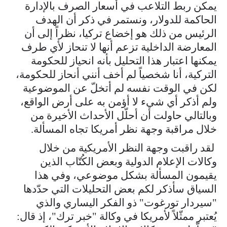
يمكن ربط التلاعب في أسعار الصرف بالإدارة
الحاكمة للدولار، ونستمر في ذكر أن الهدف
الرئيس من ذلك هو إخضاع تركيا، نظراً إلى أن
المعارضة الداخلية تزعم أنها لا تنحاز لأي طرف
يمكنها اعتبار هذا التحليل بأنه انحياز للحكومة
التركية، أنا شخصياً لم أخف أنني أنحاز للحكومة،
لكن في الوقت نفسه لم أتخلّ عن الموضوعية
ولم أذكر أي شيء لا أؤمن به على أرض الواقع،
وبالتالي حاولت أن أحلّل الأحداث الأخيرة من
خلال مراقبة وجهة نظر أمريكا تجاه المسألة.
لقد راقبت وجهة النظر الأمريكية من خلال
وكالات الإعلام الدولية وبعض الكُتّاب الذين
يقيمون المسألة بشكل موضوعي، وفي هذا
السياق سأذكر لكم بعض التحليلات التي حدّدها
"سيردار تورغوت" ذو الفكر اليساري والذي
يُعتبر ممثّلاً لأمريكا في وكالة "خبر ترك"، إذ قال: