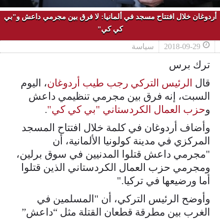
أردوغان خلال افتتاح مسجد في ألمانيا: لا فرق بين مجرمي داعش و"بي
كي كي"
2018-09-29
سياسة
ترك برس
قال
الرئيس التركي رجب طيب أردوغان
، اليوم
السبت، إنه فرق بين مجرمي تنظيمي داعش
و
حزب العمال الكردستاني "بي كي كي"
.
وأضاف أردوغان في كلمة خلال افتتاح المسجد
المركزي في مدينة كولونيا الألمانية، أن
"مجرمي داعش قتلوا المدنيين في سوق برلين،
ومجرمي حزب العمال الكردستاني الذين قتلوا
أما ورضيعها في تركيا."
وأوضح الرئيس التركي، أن "المسلمين في
الغرب بين مطرقة قطعان القتلة مثل “داعش”