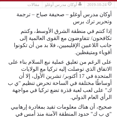
2019-10-24
أوكان مدرس أوغلو
مقالات
أوكان مدرس أوغلو – صحيفة صباح – ترجمة
وتحرير ترك برس
إذا كنتم في منطقة الشرق الأوسط، وكنتم
تكافحون/ تتفاوضون مع القوى العالمية إلى
جانب اللاعبين الإقليميين، فلا بد من أن تكونوا
أقوياء ومتيقظين.
على الرغم من تعليق عملية نبع السلام بناء على
الاتفاق الذي توصلت إليه تركيا مع الولايات
المتحدة في 17 أكتوبر/ تشرين الأول، إلا أن
أوساطًا مختلفة في الساحة تحرض تنظيم "ي ب
ك" على لعب لعبة قذرة تضع تركيا في مواجهة
الرأي العام الدولي.
صحيح، أن هناك معلومات تفيد بمغادرة إرهابيي
"ي ب ك" حدود المنطقة الآمنة منذ أمس في