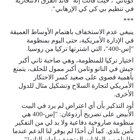
كوباني"، حيث قالت إنه "قائد الفرق الانتحارية
في تنظيم بي كي كي الإرهابي".
***
ينبغي عدم الاستخفاف باهتمام الأوساط العميقة
في الإدارة الأمريكية، حتى اليوم بمنظومة
"إس-400"، التي اشترتها تركيا من روسيا.
اختيار تركيا للمنظومة، وهي صاحبة ثاني أكبر
جيش في الناتو وثامن أكبر ممول للحلف، يتمتع
بأهمية قصوى على صعيد كسر الاحتكار
الأمريكي لتجارة السلاح وتشكيل مثال للدول
الأخرى.
أود التذكير بأن أي اعتراض لم يرد في البيت
الأبيض على تصريح أردوغان: "إس-400 هي
منظومة صاروخية دفاعية ولا بد لي من التفكير
بأمن بلدي. كما أن أحدًا لم يوفر لنا الدعم عندما
طلبناه من الولايات المتحدة وبلدان الناتو!".