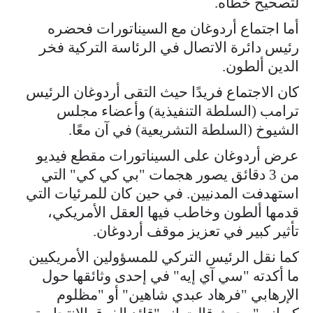
لتصحيح خطأه.
أما اجتماع أردوغان مع السيناتورات فحضره
رئيس دائرة الاتصال في الرئاسة التركية فخر
الدين ألطون.
كان الاجتماع فريدًا حيث التقى أردوغان الرئيس
ترامب (السلطة التنفيذية) وأعضاء مجلس
الشيوخ (السلطة التشريعية) في آن معًا.
عرض أردوغان على السيناتورات مقطع فيديو
من 3 دقائق يصور هجمات "بي كي كي" التي
استهدفت المدنيين. في حين كان للمرئيات التي
قدمها ألطون وخاطب فيها العقل الأمريكي،
تأثير كبير في تعزيز موقف أردوغان.
كما نقل الرئيس التركي للمسؤولين الأمريكيين
ما أكدته "سي آي إيه" في إحدى وثائقها حول
الإرهابي "فرهاد عبدي شاهين" أو "مظلوم