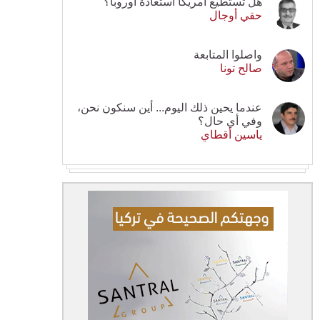
هل تستطيع أمريكا استعادة أوروبا؟
حقي أوجال
واصلوا المتابعة
صالح تونا
عندما يحين ذلك اليوم... أين سنكون نحن،
وفي أي حال؟
ياسين أقطاي