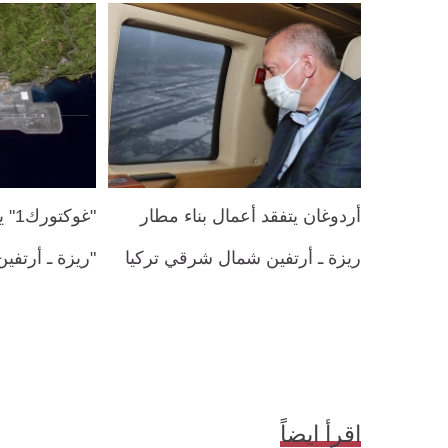
أردوغان يتفقد أعمال بناء مطار
"غو
ريزة ـ أرتفين شمال شرقي تركيا
"ريزة ـ أرتفين
اقرأ ايضاً