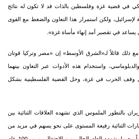
تركي في قضية غزة وفلسطين بالذات قد لا تكون له نتائج
ة لإسرائيل، ولكن استمرار هذا التعاون والضغط مع القوى
ي يساعد في تقصير أمد إنهاء مأساة غزة».
ع ذلك قائلاً لـ«الشرق الأوسط» إن «مصر وتركيا قوتان
لدبلوماسي، واستخدام هذه الأدوات عبر التعاون بينهما
ل وقف الحرب في غزة، وحل القضية الفلسطينية بشكل
ران بالتطور الملموس الذي تشهده العلاقات الثنائية بين
لزيارات الثنائية رفيعة المستوى على نحو يسهم في مزيد من
التعاون والارتقاء بمستوى العلاقات الثنائية، خصوصاً مع ما يشهده العام الحالي من الاحتفال بمرور 100 عام