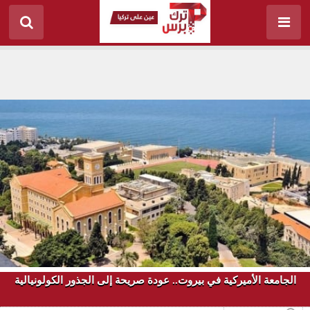
الجامعة الأميركية في بيروت.. عودة صريحة إلى الجذور الكولونيالية