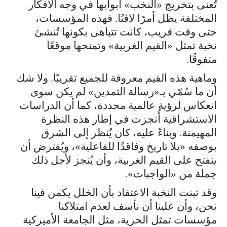
تُعنى بتخريج «النخب» أبوابها في وجه الأفكار
المختلفة يظل أمرًا لافتًا. فهذه المؤسسات،
حتى وقت قريب، كانت تتباهى بكونها تُنشئ
نخبة تمثل «القيم الغربية» وتمنحها موقعًا
متفوقًا.
وماهية هذه القيم معروفة للجميع تقريبًا. ولا شك
أن ما سُمّي بـ«رسالة التمدين» لم يكن سوى
انعكاس لرؤية عالمية محددة، كما أن الدراسات
الاستشراقية أُنجزت في إطار هذه النظرة
المهيمنة. وبناءً عليه، كان يُنظر إلى الشرق
بوصفه «بلا تاريخ وفاقدًا للفاعلية»، ويُفترض أن
ينفتح على القيم الغربية، وأن يُنجز لأجل ذلك
جملة من «الواجبات».
وقد تبنت النخبة الاعتقاد بأن الخلل يكمن فينا
نحن، وأن علينا أن نأسف لعدم امتلاكنا
مؤسسات تمثل الحرية، مثل الجامعة الأميركية