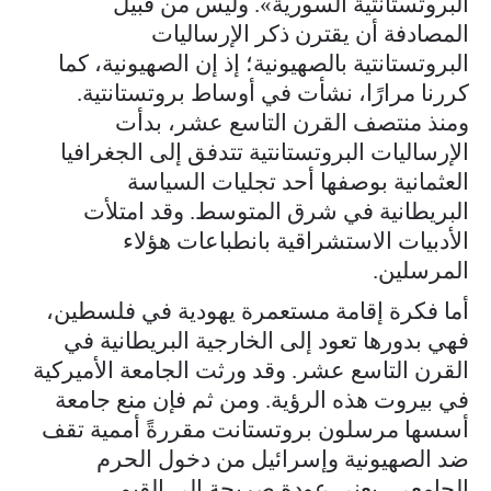
البروتستانتية السورية». وليس من قبيل
المصادفة أن يقترن ذكر الإرساليات
البروتستانتية بالصهيونية؛ إذ إن الصهيونية، كما
كررنا مرارًا، نشأت في أوساط بروتستانتية.
ومنذ منتصف القرن التاسع عشر، بدأت
الإرساليات البروتستانتية تتدفق إلى الجغرافيا
العثمانية بوصفها أحد تجليات السياسة
البريطانية في شرق المتوسط. وقد امتلأت
الأدبيات الاستشراقية بانطباعات هؤلاء
المرسلين.
أما فكرة إقامة مستعمرة يهودية في فلسطين،
فهي بدورها تعود إلى الخارجية البريطانية في
القرن التاسع عشر. وقد ورثت الجامعة الأميركية
في بيروت هذه الرؤية. ومن ثم فإن منع جامعة
أسسها مرسلون بروتستانت مقررةً أممية تقف
ضد الصهيونية وإسرائيل من دخول الحرم
الجامعي، يعني عودة صريحة إلى القيم