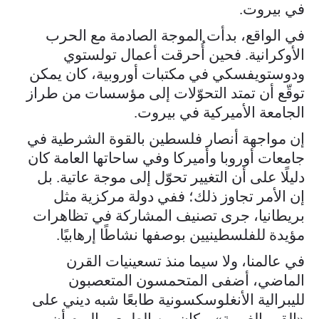
في بيروت.
في الواقع، بدأت الموجة الصادمة مع الحرب
الأوكرانية. فحين أُحرقت أعمال تولستوي
ودوستويفسكي في مكتبات أوروبية، كان يمكن
توقّع أن تمتد التحوّلات إلى مؤسسات من طراز
الجامعة الأميركية في بيروت.
إن مواجهة أنصار فلسطين بالقوة الشرطية في
جامعات أوروبا وأميركا وفي ساحاتها العامة كان
دليلًا على أن التغيير تحوّل إلى موجة عاتية. بل
إن الأمر تجاوز ذلك؛ ففي دولة مركزية مثل
بريطانيا، جرى تصنيف المشاركة في تظاهرات
مؤيدة للفلسطينيين بوصفها نشاطًا إرهابيًا.
في عالمنا، ولا سيما منذ تسعينيات القرن
الماضي، أضفى المتحمسون المتعصبون
لليبرالية الأنغلوسكسونية طابعًا شبه ديني على
«القيم الغربية». وكان من الطبيعي اليوم أن