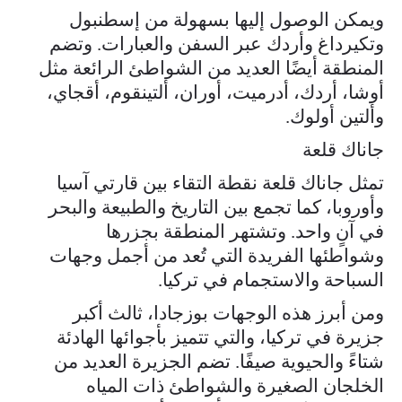
ويمكن الوصول إليها بسهولة من إسطنبول
وتكيرداغ وأردك عبر السفن والعبارات. وتضم
المنطقة أيضًا العديد من الشواطئ الرائعة مثل
أوشا، أردك، أدرميت، أوران، ألتينقوم، أقجاي،
وألتين أولوك.
جاناك قلعة
تمثل جاناك قلعة نقطة التقاء بين قارتي آسيا
وأوروبا، كما تجمع بين التاريخ والطبيعة والبحر
في آنٍ واحد. وتشتهر المنطقة بجزرها
وشواطئها الفريدة التي تُعد من أجمل وجهات
السباحة والاستجمام في تركيا.
ومن أبرز هذه الوجهات بوزجادا، ثالث أكبر
جزيرة في تركيا، والتي تتميز بأجوائها الهادئة
شتاءً والحيوية صيفًا. تضم الجزيرة العديد من
الخلجان الصغيرة والشواطئ ذات المياه