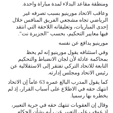
ومنطقة مقاعد البدلاء لمدة مباراة واحدة.
وعاقب الاتحاد مورينيو بسبب تصرفه غير
الرياضي تجاه مشجعي الفريق المنافس خلال
إحدى المباريات، وتعليقاته اللاحقة التي انتقد
فيها معايير التحكيم، بحسب "الجزيرة نت".
مورينيو يدافع عن نفسه
وفي استئنافه يقول مورينيو إنه لم يحظ
بمحاكمة عادلة لأن لجان الانضباط والتحكيم
التابعة للاتحاد التركي تفتقر إلى الاستقلالية عن
رئيس الاتحاد ومجلس إدارته.
كما يقول المدرب البالغ عمره 63 عاماً إن الاتحاد
انتهك حقه في الاطلاع على أسباب القرار، إذ لم
يخطره بها رسميا.
وقال إن العقوبات تنتهك حقه في حرية التعبير،
إذ عوقب على التعبير عن رأيه بشأن الحكام.