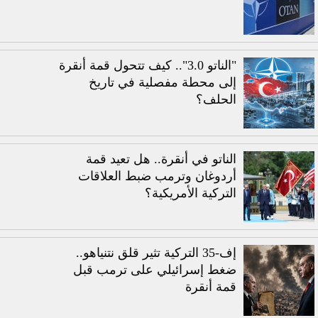
"الناتو 3.0".. كيف تتحول قمة أنقرة
إلى محطة مفصلية في تاريخ
الحلف؟
الناتو في أنقرة.. هل تعيد قمة
أردوغان وترمب ضبط العلاقات
التركية الأمريكية؟
إف-35 التركية تثير قلق نتنياهو..
ضغط إسرائيلي على ترمب قبل
قمة أنقرة