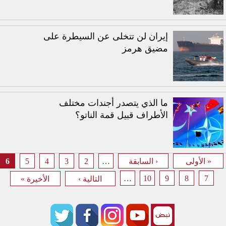
إيران لن تتخلى عن السيطرة على
مضيق هرمز
ما الذي يتصدر أجندات مختلف
الأطراف قبيل قمة الناتو؟
6
5
4
3
2
…
« الأولى
‹ السابقة
الصفحات
…
10
9
8
7
التالية ›
الأخيرة »