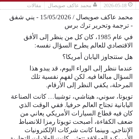
2026-05-18
محمد عاكف صويصال
مقالات
محمد عاكف صويصال / 15/05/2026 - يني شفق
- ترجمة وتحرير ترك برس
في عام 1985، كان كل من ينظر إلى الأفق
الاقتصادي للعالم يطرح السؤال نفسه:
هل ستتجاوز اليابان أمريكا؟
عندما ننظر إلى الوراء اليوم، قد يبدو هذا
السؤال مبالغا فيه. لكن لفهم نفسية تلك
المرحلة، يكفي النظر إلى الأرقام.
تويوتا، سوني، هيتاشي، توشيبا… كانت الصناعة
اليابانية تجتاح العالم حرفيا. ففي الوقت الذي
كان فيه قطاع السيارات الأمريكي يعاني من
ضعف الكفاءة، أصبحت تويوتا رمزا للانضباط
الإنتاجي. وبينما كانت شركات الإلكترونيات
الأمريكية العملاقة تتعثر، كانت العلامات التجارية