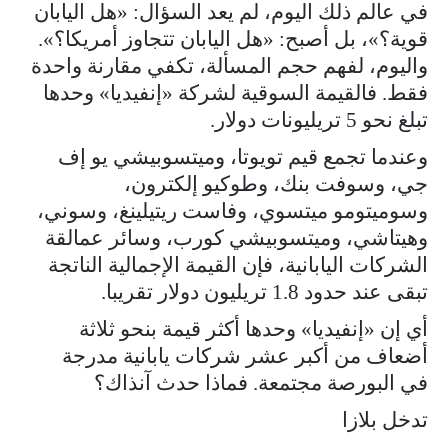
في عالم ذلك اليوم، لم يعد السؤال: «هل اليابان
قوية؟»، بل أصبح: «هل اليابان تتجاوز أمريكا؟».
واليوم، لفهم حجم المسألة، تكفي مقارنة واحدة
فقط. فالقيمة السوقية لشركة «إنفيديا» وحدها
تبلغ نحو 5 تريليونات دولار.
وعندما تجمع قيم تويوتا، وميتسوبيشي يو إف
جي، وسوفت بنك، وطوكيو إلكترون،
وسوميتومو ميتسوي، وفاست ريتيلينغ، وسوني،
وهيتاشي، وميتسوبيشي كورب، وسائر عمالقة
الشركات اليابانية، فإن القيمة الإجمالية الناتجة
تبقى عند حدود 1.8 تريليون دولار تقريبا.
أي إن «إنفيديا» وحدها أكثر قيمة بنحو ثلاثة
أضعاف من أكبر عشر شركات يابانية مدرجة
في البورصة مجتمعة. فماذا حدث آنذاك؟
تدخل بلازا