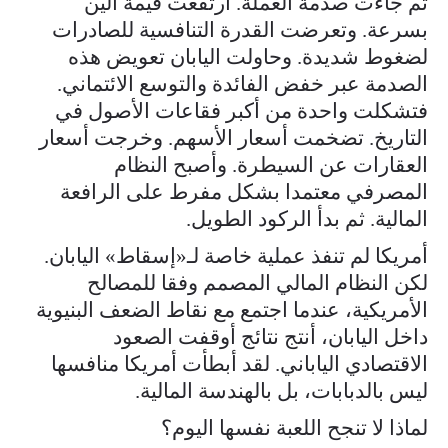
ثم جاءت صدمة العملة. ارتفعت قيمة الين
بسرعة. وتعرضت القدرة التنافسية للصادرات
لضغوط شديدة. وحاولت اليابان تعويض هذه
الصدمة عبر خفض الفائدة والتوسع الائتماني.
فتشكلت واحدة من أكبر فقاعات الأصول في
التاريخ. تضخمت أسعار الأسهم. وخرجت أسعار
العقارات عن السيطرة. وأصبح النظام
المصرفي معتمدا بشكل مفرط على الرافعة
المالية. ثم بدأ الركود الطويل.
أمريكا لم تنفذ عملية خاصة لـ«إسقاط» اليابان.
لكن النظام المالي المصمم وفقا للمصالح
الأمريكية، عندما اجتمع مع نقاط الضعف البنيوية
داخل اليابان، أنتج نتائج أوقفت الصعود
الاقتصادي الياباني. لقد أبطأت أمريكا منافسها
ليس بالدبابات، بل بالهندسة المالية.
لماذا لا تنجح اللعبة نفسها اليوم؟