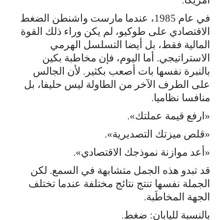
في عام 1985، عندما مارست واشنطن الضغط
الاقتصادي على طوكيو، لم يكن وراء ذلك القوة
المالية فقط، بل أيضا التسلسل الهرمي
الاستراتيجي. أما اليوم، فإن مخاطبة بكين
بالنبرة نفسها بات أصعب بكثير. لأن الجالس
على الطرف الآخر من الطاولة ليس حليفا، بل
منافسا نظاميا.
«ارفع قيمة عملتك».
«قلص ميزتك التصديرية».
«أعد موازنة نموذجك الاقتصادي».
قد تبدو هذه الجمل متشابهة في السمع. لكن
الجملة نفسها تنتج نتائج مختلفة عندما تختلف
الجهة المخاطَبة.
بالنسبة لليابان: ضغط.