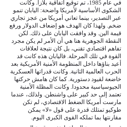
في عام 1985، تم توقيع اتفاقية بلازا. وكانت
الشكوى الأساسية لأمريكا واضحة: اليابان تنمو
عبر التصدير، بينما تعاني أمريكا من عجز تجاري
ضخم. ولهذا كان الهدف هو إضعاف الدولار ورفع
قيمة الين. وقد وافقت اليابان على ذلك. لكن
النقطة الجوهرية هنا هي أن الأمر لم يكن مجرد
تفاهم اقتصادي تقني، بل كان نتيجة لعلاقات
القوة في تلك المرحلة. فاليابان هذه كانت قد
أعيد بناؤها داخل المنظومة الأمنية الأمريكية بعد
الحرب العالمية الثانية. وكانت قدراتها العسكرية
خاضعة لقيود دستورية. كما كان هامش حركتها
الجيوسياسية محدودا. وكانت المظلة الأمنية
تعتمد إلى حد كبير على واشنطن. ولذلك، عندما
مارست أمريكا الضغط الاقتصادي، لم تكن
طوكيو تمتلك قدرة على قول «لا» يمكن
مقارنتها بما تملكه القوى الكبرى اليوم.