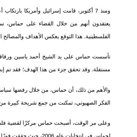
ومنذ 7 أكتوبر، قامت إسرائيل وأمريكا بار
يعتقدون أنهم من خلال القضاء على حماس، سيت
الفلسطينية. هذا التوقع يعكس الأهداف والمصالح الإ
تأسست حماس على يد الشيخ أحمد ياسين ورفاقه ل
مستقلة. وقد تحقق جزء من هذا الهدف؛ فقد تم إبطا
والأهم من ذلك، أن حماس، من خلال رفضها سياسات
الفكر الصهيوني، تمكنت من جمع شريحة كبيرة من 
وعلى مر الوقت، أصبحت حماس مركزًا لقضية فلسط
لحماس في انتخابات عام 2006، حيث حققت فوزًا بنسبة 57.5% في أول تجربة لها مع صناديق الاقتراع.