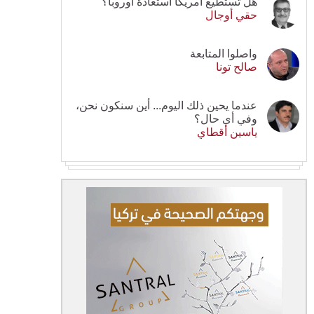
هل تستطيع أمريكا استعادة أوروبا؟
حقي أوجال
واصلوا المتابعة
صالح تونا
عندما يحين ذلك اليوم... أين سنكون نحن،
وفي أي حال؟
ياسين أقطاي