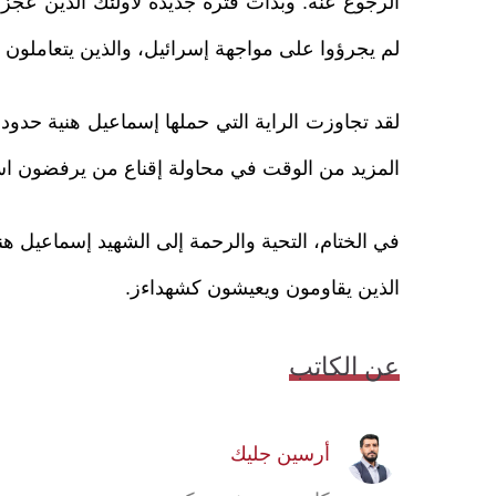
الرجوع عنه. وبدأت فترة جديدة لأولئك الذين عجزو
لم يجرؤوا على مواجهة إسرائيل، والذين يتعاملون مع 
لقد تجاوزت الراية التي حملها إسماعيل هنية حدود
المزيد من الوقت في محاولة إقناع من يرفضون اس
في الختام، التحية والرحمة إلى الشهيد إسماعيل هن
الذين يقاومون ويعيشون كشهداءز.
عن الكاتب
أرسين جليك