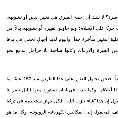
صرة؟ لا شك أن إحدى الطرق هي تغيير الدين أو تشويهه.
بًا على الإسلام؛ ولو حاولوا تغييره أو تشويهه بدلاً من
ية التغيير متأخرة جداً، واليوم لدينا أجيال تحمل في يدها
من الحيرة والارتباك وكأنها شاحنة بلا فرامل تندفع نحو
هل هناك طريق آخر؟ لا نعلم حتى وإن كان موجوداً. فنحن نحاول العثور على هذا الطريق منذ 150 عامًا. ما
ضًا أخلاقها. وكما حدث في لبنان نستورد معها قنابل تضر بنا
القول إن هذا "غباء حزب الله"، فكل جهاز نستخدمه في تركيا
تف المحمولة إلى المكانس الكهربائية الروبوتية، وكل ما هو