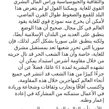
والثقافية والجيوسياسية ورأس المال البشري
القوي للغاية. ويمكننا القول لو لم يتعرض هذا
البلد للقمع والضغوط طوال القرن الماضي،
لأمكن أن يخرج منه نموذج قوي للغاية يقود
العالم في كل مجال. صحيح أن هذا الوضع
ينطبق على العديد من البلدان الإسلامية أيضًا،
ولكنه ينطبق على سوريا بشكل أكبر. لذلك، فإن
سوريا التي تحرر شعبها تعد بمستقبل مشرق
للغاية، خاصة وأن هذا الشعب الحر قد نال حريته
من خلال مقاومة أشرس استبداد يمكن أن
تشهده البشرية لمدة 61 عامًا، فضلاً عن أن
جزءًا كبيرًا من هذا الشعب قد انتشر في جميع
أنحاء العالم كمهاجرين خلال هذه المقاومة،
واكتسب آفاقًا وتجارب وثقافات وشجاعة وريادة
في الأعمال ستمكنه من المشاركة في إعادة
إعمار وطنه.
والآن بدأت الغالبية العظمى من السوريين