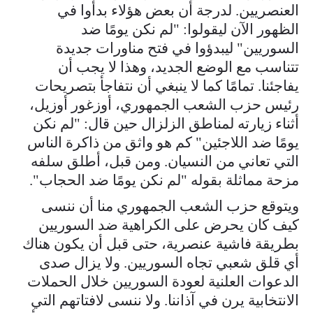
العنصريين. لدرجة أن بعض هؤلاء بدأوا في
الظهور الآن ليقولوا: "لم نكن يومًا ضد
السوريين" ليبدؤوا في فتح مناورات جديدة
تتناسب مع الوضع الجديد، وهذا لا يجب أن
يفاجئنا. تمامًا كما لا ينبغي أن نتفاجأ بتصريحات
رئيس حزب الشعب الجمهوري، أوزغور أوزيل،
أثناء زيارته لمناطق الزلزال حين قال: "لم نكن
يومًا ضد اللاجئين" كم هو واثق من ذاكرة الناس
التي تعاني من النسيان. ومن قبل، أطلق سلفه
مزحة مماثلة بقوله "لم نكن يومًا ضد الحجاب".
ويتوقع حزب الشعب الجمهوري منا أن ننسى
كيف كان يحرض على الكراهية ضد السوريين
بطريقة فاشية عنصرية، حتى قبل أن يكون هناك
أي قلق شعبي تجاه السوريين. ولا يزال صدى
الدعوات العلنية لعودة السوريين خلال الحملات
الانتخابية يرن في آذاننا. ولا ننسى لافتاتهم التي