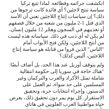
انكشفت جرائمه وفظائعه. لماذا تتبع تركيا
سياسة تنتج لاجئين؟ أي فائدة كانت ترجوها من
ذلك؟ إن سياسات إنتاج اللاجئين تعني أن الأسد
الذي قتل 1-2 مليون من شعبه من خلال قصفهم
أو تعذيبهم في السجون وهجّر 12 مليون إنسان،
لم يكن له أي ذنب في ذلك. سياساته هذه ليست
من أنتج اللاجئين، ولكن فتح الأبواب أمام
"الناس" الذين فروا من قنابله هو سياسة إنتاج
اللاجئين، أليس كذلك؟
ولم يتوقف أوزيل عند هذا الحد، بل أضاف أيضًا:
"هناك حاجة في سوريا إلى حكومة انتقالية
شاملة تمثل الأكراد والعرب والتركمان وغير
المسلمين على حد سواء، ثم العمل على
الدستور، وإجراء انتخابات حرة، وتحقيق
الاستقرار. كل يوم يمر دون تحقيق ذلك، يعرض
حياة مواطنينا العرب العلويين في هاتاي