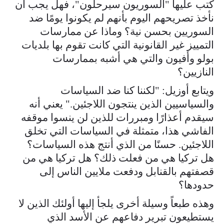
كتب عليها "السوريون سيرحلون"، فهل يجب أن
نأخذ تصريحهم اليوم بأنهم لم يكونوا يومًا ضد
السوريين بحسن نية؟ وماذا عن ممارسات
التمييز غير القانونية التي كانت تقوم بها بلديات
بولو وأفيون والتي هي أشبه بممارسات
النازيين؟
ويتابع أوزيل: "لكننا كنا ضد السياسات
والسياسيين الذين ينتجون اللاجئين." يعني أنه
سيقدم أعذارًا ومبررات للذين لن ينسوا موقفه
الفاشي هذا، متمثلة في السياسات التي تخلق
اللاجئين. حسنًا من الذي أنتج هذه السياسات؟
هل تركيا هي من فعلت ذلك؟ هل تركيا هي من
قصفتهم بالقنابل ودفعت ملايين الناس إلى
حدودها؟
وهذه طبعاً وسيلة أخرى يلجأ إليها أولئك الذين لا
يستطيعون تبرير دفاعهم عن الأسد الذي