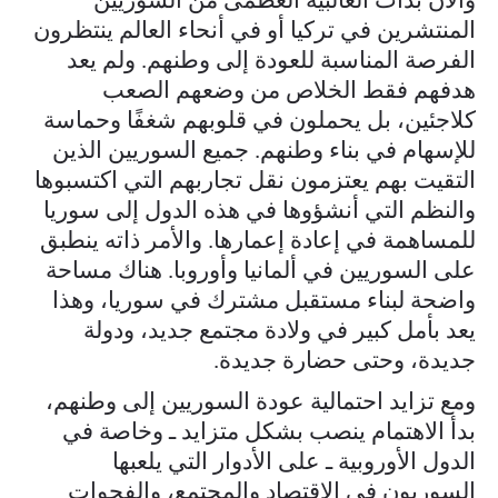
المنتشرين في تركيا أو في أنحاء العالم ينتظرون
الفرصة المناسبة للعودة إلى وطنهم. ولم يعد
هدفهم فقط الخلاص من وضعهم الصعب
كلاجئين، بل يحملون في قلوبهم شغفًا وحماسة
للإسهام في بناء وطنهم. جميع السوريين الذين
التقيت بهم يعتزمون نقل تجاربهم التي اكتسبوها
والنظم التي أنشؤوها في هذه الدول إلى سوريا
للمساهمة في إعادة إعمارها. والأمر ذاته ينطبق
على السوريين في ألمانيا وأوروبا. هناك مساحة
واضحة لبناء مستقبل مشترك في سوريا، وهذا
يعد بأمل كبير في ولادة مجتمع جديد، ودولة
جديدة، وحتى حضارة جديدة.
ومع تزايد احتمالية عودة السوريين إلى وطنهم،
بدأ الاهتمام ينصب بشكل متزايد ـ وخاصة في
الدول الأوروبية ـ على الأدوار التي يلعبها
السوريون في الاقتصاد والمجتمع، والفجوات