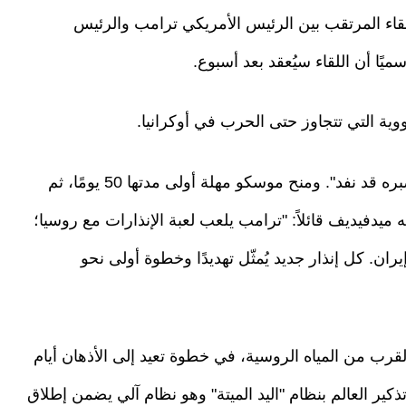
اء المرتقب بين الرئيس الأمريكي ترامب والرئيس
ميًا أن اللقاء سيُعقد بعد أسبوع.
وية التي تتجاوز حتى الحرب في أوكرانيا.
وقد بدأ الأمر بشكوى ترامب من بوتين معلنا أن "صبره قد نفد". ومنح موسكو مهلة أولى مدتها 50 يومًا، ثم
لبه. ليرد عليه ميدفيديف قائلاً: "ترامب يلعب لعبة الإنذارات مع روسيا؛
رائيل ولا إيران. كل إنذار جديد يُمثّل تهديدًا وخطوة أولى نحو
رب من المياه الروسية، في خطوة تعيد إلى الأذهان أيام
ذكير العالم بنظام "اليد الميتة" وهو نظام آلي يضمن إطلاق