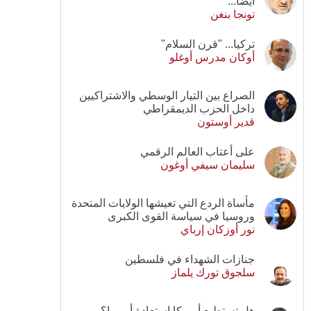
أيضا...
تونجا بنغن
تركيا... "قرن السلام"
أوكان مدرس أوغلو
الصراع بين التيار الوسطي والاشتراكيين
داخل الحزب الديمقراطي
قدير أوستون
على أعتاب العالم الرقمي
سليمان سيفي أوغون
مأساة الردع التي تعيشها الولايات المتحدة
وروسيا في سياسة القوى الكبرى
نور أوزكان إرباي
جنازات الشهداء في فلسطين
سلجوق تورك يلماز
هل تستطيع أمريكا استعادة أوروبا؟