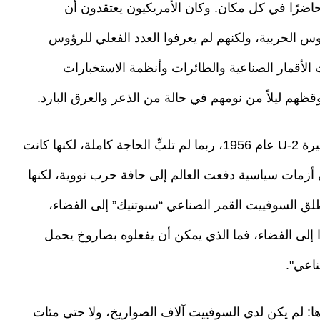
 حاضرًا في كل مكان. وكان الأمريكيون يعتقدون أن
س الحربية، ولكنهم لم يعرفوا العدد الفعلي للرؤوس
لأقمار الصناعية والطائرات وأنظمة الاستخبارات
يوقظهم ليلاً من نومهم في حالة من الذعر والعرق البارد.
ولهذا السبب تقريبًا ابتُكرت طائرات التجسس الشهيرة U-2 عام 1956، ربما لم تلبِّ الحاجة كاملة، لكنها كانت
ي أزمات سياسية دفعت العالم إلى حافة حرب نووية، لكنها
ائدة استخباراتية مهمة. وفي عام 1957، أطلق السوفييت القمر الصناعي “سبوتنيك” إلى الفضاء،
إلى الفضاء، فما الذي يمكن أن يفعلوه بصاروخ يحمل
ناعي".
ها: لم يكن لدى السوفييت آلاف الصواريخ، ولا حتى مئات