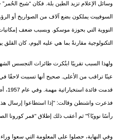
وسائل الإعلام تزيد الطين بلة. فكان “شبح الحُمر”
السوفييت يملكون بضع آلاف من الصواريخ أو الرؤو
النووية التي بحوزة موسكو. وبسبب ضعف إمكانيات ا
التكنولوجية مقارنةً بما هي عليه اليوم، كان القلق 
عينًا تراقب من الأعلى. صحيح أنها تسببت لاحقًا ف
قدمت ف
فذعرت واشنطن وقالت: "إذا استطاعوا إرسال هذا 
رأسًا نوويًا؟" ثم أعقب ذلك إطلاق "قمر كورونا الص
وفي النهاية، حصلوا على المعلومة التي سعوا وراء