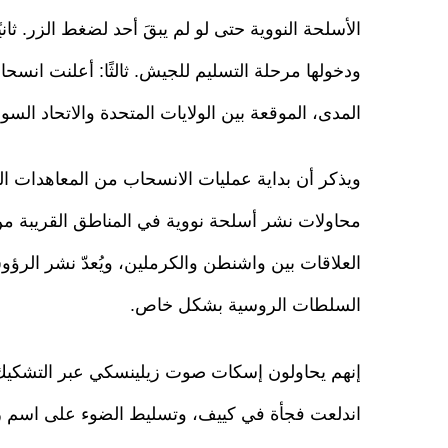
الأسلحة النووية حتى لو لم يبقَ أحد لضغط الزر. ثان
ودخولها مرحلة التسليم للجيش. ثالثًا: أعلنت انس
المدى، الموقعة بين الولايات المتحدة والاتحاد السوفيتي
ويذكر أن بداية عمليات الانسحاب من المعاهدات الن
محاولات نشر أسلحة نووية في المناطق القريبة من 
العلاقات بين واشنطن والكرملين، ويُعدّ نشر الرؤوس 
السلطات الروسية بشكل خاص.
إنهم يحاولون إسكات صوت زيلينسكي عبر التشكيك 
اندلعت فجأة في كييف، وتسليط الضوء على اسم رئي