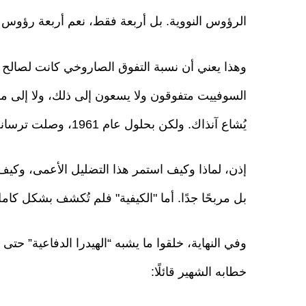
الرؤوس النووية. بل أربعة فقط، نعم أربعة رؤوس لا
السوفييت متفوقون ولا يسعون إلى ذلك، ولا إلى مه
يُشاع آنذاك. ولكن بحلول عام 1961، وصلت ترسانة أمريكا إلى 23 ألف رأس حربي.
إذن، لماذا وكيف استمر هذا التضليل الأعمى، وكيف 
بل مربحًا جدًا. أما "الكيفية" فلم تُكشف بشكل كامل
وفي النهاية، خلقوا ما يشبه “الهيدرا الدفاعية” حتى
خطابه الشهير قائلًا: