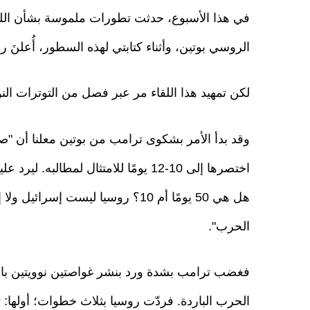
في هذا الأسبوع، حدثت تطورات ملموسة بشأن اللق
الروسي بوتين، وأثناء كتابتي لهذه السطور، أُعلنَ رس
لكن تمهيد هذا اللقاء مر عبر فصل من التوترات النو
اختصرها إلى 10-12 يومًا للامتثال لمطا
هل هي 50 يومًا أم 10؟ روسيا ليست إس
الحرب".
فغضب ترامب بشدة ورد بنشر غواصتين نوويتين بالق
الحرب الباردة. فردّت روسيا بثلاث خطوات؛ أولها: ت