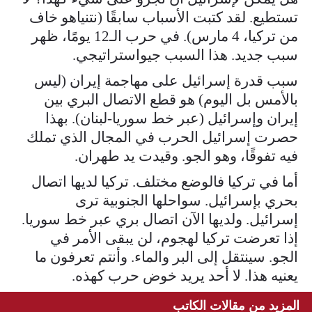
تستطيع. لقد كتبت الأسباب سابقًا (نتنياهو خاف
من تركيا، 4 مارس). في حرب الـ12 يومًا، ظهر
سبب جديد. هذا السبب جيواستراتيجي.
سبب قدرة إسرائيل على مهاجمة إيران (ليس
بالأمس بل اليوم) هو قطع الاتصال البري بين
إيران وإسرائيل (عبر خط سوريا-لبنان). بهذا
حصرت إسرائيل الحرب في المجال الذي تملك
فيه تفوقًا، وهو الجو. وقيدت يد طهران.
أما في تركيا فالوضع مختلف. تركيا لديها اتصال
بحري بإسرائيل. سواحلها الجنوبية ترى
إسرائيل. ولديها الآن اتصال بري عبر خط سوريا.
إذا تعرضت تركيا لهجوم، لن يبقى الأمر في
الجو. سينتقل إلى البر والماء. وأنتم تعرفون ما
يعنيه هذا. لا أحد يريد خوض حرب كهذه.
المزيد من مقالات الكاتب