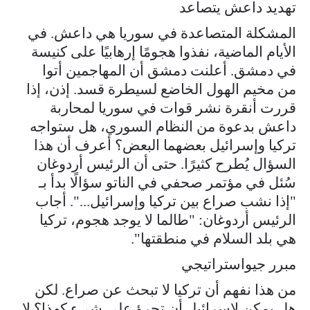
تهديد داعش يتصاعد
المشكلة المتصاعدة في سوريا هي داعش. في
الأيام الماضية، نفذوا هجومًا إرهابيًا على كنيسة
في دمشق. أعلنت دمشق أن المهاجمين أتوا
من مخيم الهول الخاضع لسيطرة قسد. إذن، إذا
قررت أنقرة نشر قوات في سوريا لمحاربة
داعش بدعوة من النظام السوري، هل ستواجه
تركيا وإسرائيل بعضهما البعض؟ أعرف أن هذا
السؤال يُطرح كثيرًا. حتى أن الرئيس أردوغان
سُئل في مؤتمر صحفي في الناتو سؤالًا بدأ بـ
"إذا نشب صراع بين تركيا وإسرائيل...". أجاب
الرئيس أردوغان: "طالما لا يوجد هجوم، تركيا
هي بلد السلام في منطقتها".
مبرر جيواستراتيجي
من هذا نفهم أن تركيا لا تبحث عن صراع. لكن
هل يمكن لإسرائيل أن تجرؤ على شيء كهذا؟ لا