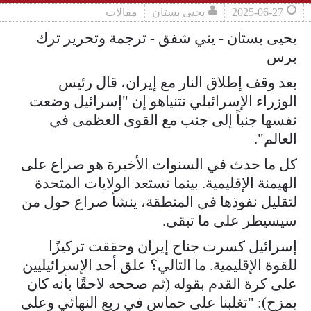
2025-06-27
يحيى بستان
مقالات
يحيى بستان - يني شفق - ترجمة وتحرير ترك
برس
بعد وقف إطلاق النار مع إيران، قال رئيس
الوزراء الإسرائيلي نتنياهو إن "إسرائيل وضعت
نفسها جنباً إلى جنب مع القوى العظمى في
العالم".
كل ما حدث في السنوات الأخيرة هو صراع على
الهيمنة الإقليمية. بينما تستعد الولايات المتحدة
لتقليل نفوذها في المنطقة، ينشأ صراع حول من
سيسيطر على ما تبقى.
إسرائيل كسرت جناح إيران وحققت تركيزًا
للقوة الإقليمية. ما التالي؟ علق أحد الإسرائيليين
على كرة القدم بقوله (ثم صححه لاحقًا بأنه كان
يمزح): "تغلبنا على حماس في ربع النهائي وعلى