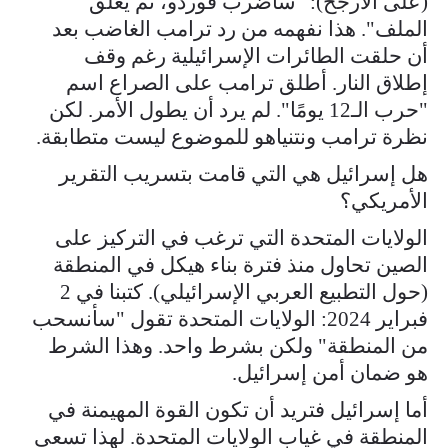
(على الأرجح): "سأضرب فوردو، ثم يُغلق
الملف". هذا نفهمه من رد ترامب الغاضب بعد
أن حلقت الطائرات الإسرائيلية رغم وقف
إطلاق النار. أطلق ترامب على الصراع اسم
"حرب الـ12 يومًا". لم يرد أن يطول الأمر. لكن
نظرة ترامب ونتنياهو للموضوع ليست متطابقة.
هل إسرائيل هي التي قامت بتسريب التقرير
الأمريكي؟
الولايات المتحدة التي ترغب في التركيز على
الصين تحاول منذ فترة بناء هيكل في المنطقة
(حول التطبيع العربي الإسرائيلي). كتبنا في 2
فبراير 2024: الولايات المتحدة تقول "سأنسحب
من المنطقة" ولكن بشرط واحد. وهذا الشرط
هو ضمان أمن إسرائيل.
أما إسرائيل فتريد أن تكون القوة المهيمنة في
المنطقة في غياب الولايات المتحدة. لهذا تسعى