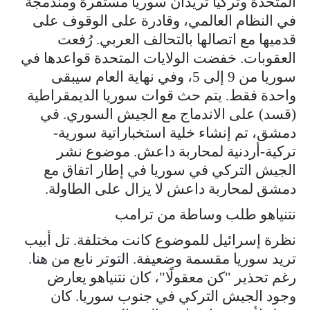
المتحدة وتركيا تريدان سوريا مستقرة ومندمجة
في النظام العالمي، وقادرة على الوقوف على
قدميها مع اتصالها بالتحالف العربي. رُفعت
العقوبات. خفضت الولايات المتحدة قواعدها في
سوريا من 9 إلى 5، وفي نهاية العام سيبقى
واحدة فقط. يتم حث قوات سوريا الديمقراطية
(قسد) على الاندماج مع الجيش السوري. في
دمشق، تم إنشاء خلية استخباراتية سورية-
تركية-أردنية لمحاربة داعش. موضوع نشر
الجيش التركي في سوريا في إطار اتفاق مع
دمشق لمحاربة داعش لا يزال على الطاولة.
نتنياهو طلب وساطة من ترامب
نظرة إسرائيل للموضوع كانت مختلفة. تل أبيب
تريد سوريا مقسمة وضعيفة. التوتر نابع من هنا.
رغم تحذير "كن معقولًا"، كان نتنياهو يعارض
وجود الجيش التركي في جنوب سوريا. كان