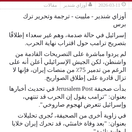
2026-03-11
أوزاي شندير
مقالات
أوزاي شندير - ملييت - ترجمة وتحرير ترك
برس
إسرائيل في حالة صدمة، وهم غير سعداء إطلاقًا
بتصريح ترامب حول اقتراب نهاية الحرب.
لم يردوا مباشرة على التصريحات القادمة من
واشنطن، لكن الجيش الإسرائيلي أعلن أنه على
الرغم من تدمير 75٪ من منصات إيران، فإنها لا
تزال قادرة على إطلاق الصواريخ.
بدأت صحيفة Jerusalem Post في تحديث أخبارها
بعنوان: "ترامب يقول إن الحرب قد تنتهي،
وإسرائيل تتعرض لهجوم صاروخي".
في زاوية أخرى من الصحيفة، تُجرى تحليلات
بعنوان: "بعد وفاة خامنئي، قد تحرك إيران خلايا
إرهابية نائمة".