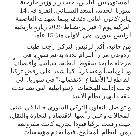
المستوى بين البلدين، حيث زار وزير خارجية
سوريا الجديد، أسعد الشيباني، أنقرة في 14
يناير/كانون الثاني 2025، بينما شهدت العاصمة
التركية يوم 4 فبراير/شباط 2025 زيارة تاريخية
لرئيس سوري، هي الأولى منذ 15 عاماً.
من جانبه، أكد الرئيس التركي رجب طيب
أردوغان مراراً التزام بلاده بدعم سوريا في
مرحلة ما بعد سقوط النظام، سياسياً واقتصادياً
ودبلوماسياً وعسكرياً. كما شدد على رفض تركيا
القاطع لـ"الأطماع الانفصالية" في سوريا، إلى
جانب إدانته للهجمات الإسرائيلية التي تصاعدت
عقب انهيار نظام الأسد.
ويتواصل التعاون التركي السوري حاليا في شتى
المجالات وعلى رأسها الاقتصاد والتجارة والنقل،
حيث رفعت تركيا قيودا تجارية كانت مفروضة
زمن النظام المخلوع، فيما تقدم مؤسسات