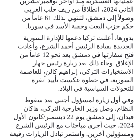
عملياتها العسكرية منذ أواخر نوفمبر/تشرين
الثاني 2024، انطلاقاً من ريف حلب الغربي
وصولاً إلى دمشق، لتنتهي بذلك 61 عاماً من
حكم حزب البعث وحقبة الأسد في سوريا.
بدورها، أعلنت تركيا دعمها للإدارة السورية
الجديدة بقيادة الرئيس أحمد الشرع، وأعادت
فتح سفارتها في دمشق بعد نحو 12 عاماً من
الإغلاق. وجاء ذلك بعد زيارة رئيس جهاز
الاستخبارات التركي، إبراهيم كالن، للعاصمة
السورية، في خطوة عكست تأييد أنقرة
للتحولات السياسية في البلاد.
وفي أول زيارة لمسؤول أجنبي بعد سقوط
النظام، وصل وزير الخارجية التركي، هاكان
فيدان، إلى دمشق يوم 22 ديسمبر/كانون الأول
2024، حيث أجرى مباحثات مع الرئيس الشرع
ومسؤولين آخرين. واستمر تبادل الزيارات رفيعة