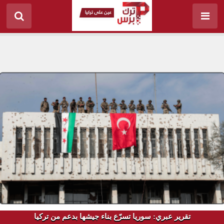
تقرير عبري: سوريا تسرّع بناء جيشها بدعم من تركيا