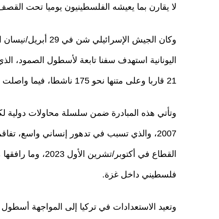
لا يقارن بما يعيشه الفلسطينيون يوميا تحت القصف
وكان الجيش الإسرائيل
21 قاربا وعلى متنها نحو 175 ناشطا، فيما واصلت بقية القوارب رحلتها نحو المياه الإقليمية اليونانية.
وتأتي هذه المبادرة ضمن سلسلة محاولات دولية ل
2007، والذي تسبب في تدهور إنساني واسع، تفا
فلسطيني داخل غزة.