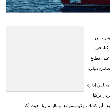
ميس، من
كيا، في
 على قطاع
مجلس إدارة
بي تركيا،
 أبو كشك، وكو تينموانغ، ونتاليا ماريا، حيث أكد