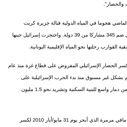
 والحصار".
ي شن في 29 أبريل/نيسان الماضي هجوما في المياه الدولية قبالة جزيرة كريت
اليونانية استهدف سفنا تابعة لأسطول الصمود، الذي ضم 345 مشاركا من 39 دولة. واحتجزت إسرائيل حينها
كسر الحصار الإسرائيلي المفروض على قطاع غزة منذ عام
قم بشكل غير مسبوق منذ بدء الحرب الإسرائيلية على
القطاع في أكتوبر/تشرين الأول 2023، وما رافقها من دمار واسع للبنية السكنية وتشريد نحو 1.5 مليون
وتعيد الاستعدادات في تركيا إلى المواجهة أسطول مافي مرمرة الذي أبحر يوم 31 مايو/أيار 2010 لكسر