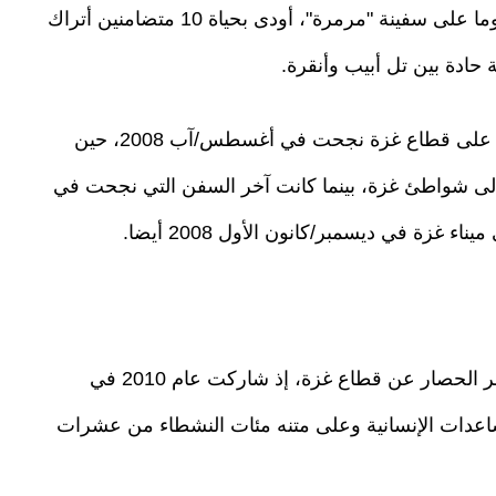
الحصار عن غزة، لكن الاحتلال الإسرائيلي شن هجوما على سفينة "مرمرة"، أودى بحياة 10 متضامنين أتراك
يُذكر أن أول عملية كسر بحري للحصار الإسرائيلي على قطاع غزة نجحت في أغسطس/آب 2008، حين
إلى شواطئ غزة، بينما كانت آخر السفن التي نجحت في
غزة في ديسمبر/كانون الأول 2008 أيضا.
وتُعد سفينة مافي مرمرة واحدة من أبرز رموز كسر الحصار عن قطاع غزة، إذ شاركت عام 2010 في
اعدات الإنسانية وعلى متنه مئات النشطاء من عشرات