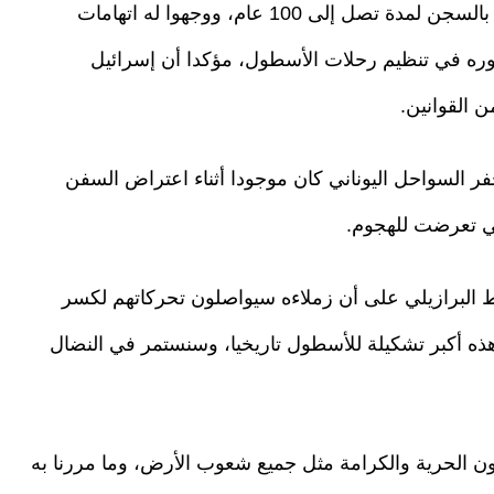
وأوضح تياغو أفيلا أن المحققين الإسرائيليين هددوه بالسجن لمدة تصل إلى 100 عام، ووجهوا له اتهامات
دوره في تنظيم رحلات الأسطول، مؤكدا أن إسرائيل
ن القوانين.
ن خفر السواحل اليوناني كان موجودا أثناء اعتراض السفن
لتي تعرضت للهجوم.
 البرازيلي على أن زملاءه سيواصلون تحركاتهم لكسر
وهذه أكبر تشكيلة للأسطول تاريخيا، وسنستمر في النضال
ن الحرية والكرامة مثل جميع شعوب الأرض، وما مررنا به