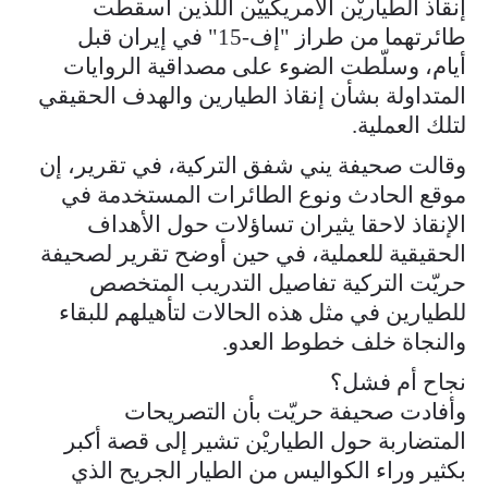
إنقاذ الطياريْن الأمريكييْن اللذين أُسقطت
طائرتهما من طراز "إف-15" في إيران قبل
أيام، وسلّطت الضوء على مصداقية الروايات
المتداولة بشأن إنقاذ الطيارين والهدف الحقيقي
لتلك العملية.
وقالت صحيفة يني شفق التركية، في تقرير، إن
موقع الحادث ونوع الطائرات المستخدمة في
الإنقاذ لاحقا يثيران تساؤلات حول الأهداف
الحقيقية للعملية، في حين أوضح تقرير لصحيفة
حريّت التركية تفاصيل التدريب المتخصص
للطيارين في مثل هذه الحالات لتأهيلهم للبقاء
والنجاة خلف خطوط العدو.
نجاح أم فشل؟
وأفادت صحيفة حريّت بأن التصريحات
المتضاربة حول الطياريْن تشير إلى قصة أكبر
بكثير وراء الكواليس من الطيار الجريح الذي