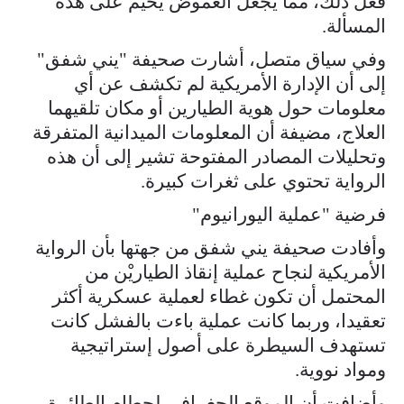
فعل ذلك، مما يجعل الغموض يخيّم على هذه
المسألة.
وفي سياق متصل، أشارت صحيفة "يني شفق"
إلى أن الإدارة الأمريكية لم تكشف عن أي
معلومات حول هوية الطيارين أو مكان تلقيهما
العلاج، مضيفة أن المعلومات الميدانية المتفرقة
وتحليلات المصادر المفتوحة تشير إلى أن هذه
الرواية تحتوي على ثغرات كبيرة.
فرضية "عملية اليورانيوم"
وأفادت صحيفة يني شفق من جهتها بأن الرواية
الأمريكية لنجاح عملية إنقاذ الطياريْن من
المحتمل أن تكون غطاء لعملية عسكرية أكثر
تعقيدا، وربما كانت عملية باءت بالفشل كانت
تستهدف السيطرة على أصول إستراتيجية
ومواد نووية.
وأضافت أن الموقع الجغرافي لحطام الطائرة