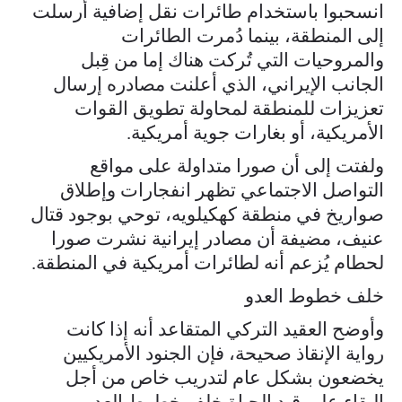
انسحبوا باستخدام طائرات نقل إضافية أُرسلت
إلى المنطقة، بينما دُمرت الطائرات
والمروحيات التي تُركت هناك إما من قِبل
الجانب الإيراني، الذي أعلنت مصادره إرسال
تعزيزات للمنطقة لمحاولة تطويق القوات
الأمريكية، أو بغارات جوية أمريكية.
ولفتت إلى أن صورا متداولة على مواقع
التواصل الاجتماعي تظهر انفجارات وإطلاق
صواريخ في منطقة كهكيلويه، توحي بوجود قتال
عنيف، مضيفة أن مصادر إيرانية نشرت صورا
لحطام يُزعم أنه لطائرات أمريكية في المنطقة.
خلف خطوط العدو
وأوضح العقيد التركي المتقاعد أنه إذا كانت
رواية الإنقاذ صحيحة، فإن الجنود الأمريكيين
يخضعون بشكل عام لتدريب خاص من أجل
البقاء على قيد الحياة خلف خطوط العدو