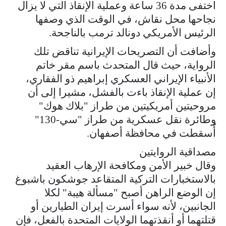
اختفى مدة 36 ساعة وعملية الإنقاذ التي لا يزال
نجاحها محل نقاش، في الوقت الذي وصفها
الرئيس الأمريكي دونالد ترمب بالناجحة.
وأضافت أن التصريحات الإيرانية تناقض تلك
الرواية، حيث قال المتحدث باسم مقر خاتم
الأنبياء الإيراني العسكري إبراهيم ذو الفقاري،
إن عملية الإنقاذ باءت بالفشل، مشيرا إلى أن
مروحيتين أمريكيتين من طراز "بلاك هوك"
وطائرة نقل عسكرية من طراز "سي-130"
أُسقطت في محافظة أصفهان.
مصداقية الروايتين
وقال خبير الأمن ومكافحة الإرهاب العقيد
بالاستخبارات التركية المتقاعد جوشكون باشبوغ
إن الوضع الراهن أصبح "مسألة هيبة" لكلا
الجانبين، لأنه سواء أسرت إيران الطيارين أو
قتلتهما أو أنقذتهما الولايات المتحدة بالفعل، فإن