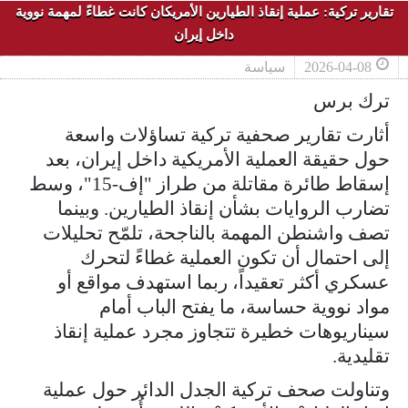
تقارير تركية: عملية إنقاذ الطيارين الأمريكان كانت غطاءً لمهمة نووية
داخل إيران
2026-04-08
سياسة
ترك برس
أثارت تقارير صحفية تركية تساؤلات واسعة
حول حقيقة العملية الأمريكية داخل إيران، بعد
إسقاط طائرة مقاتلة من طراز "إف-15"، وسط
تضارب الروايات بشأن إنقاذ الطيارين. وبينما
تصف واشنطن المهمة بالناجحة، تلمّح تحليلات
إلى احتمال أن تكون العملية غطاءً لتحرك
عسكري أكثر تعقيداً، ربما استهدف مواقع أو
مواد نووية حساسة، ما يفتح الباب أمام
سيناريوهات خطيرة تتجاوز مجرد عملية إنقاذ
تقليدية.
وتناولت صحف تركية الجدل الدائر حول عملية