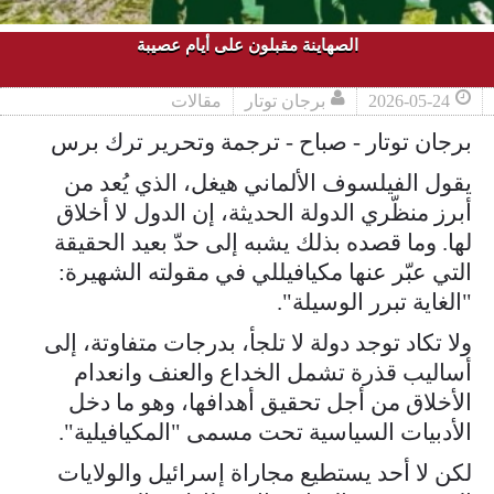
الصهاينة مقبلون على أيام عصيبة
2026-05-24
برجان توتار
مقالات
برجان توتار - صباح - ترجمة وتحرير ترك برس
يقول الفيلسوف الألماني هيغل، الذي يُعد من
أبرز منظّري الدولة الحديثة، إن الدول لا أخلاق
لها. وما قصده بذلك يشبه إلى حدّ بعيد الحقيقة
التي عبّر عنها مكيافيللي في مقولته الشهيرة:
"الغاية تبرر الوسيلة".
ولا تكاد توجد دولة لا تلجأ، بدرجات متفاوتة، إلى
أساليب قذرة تشمل الخداع والعنف وانعدام
الأخلاق من أجل تحقيق أهدافها، وهو ما دخل
الأدبيات السياسية تحت مسمى "المكيافيلية".
لكن لا أحد يستطيع مجاراة إسرائيل والولايات