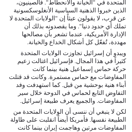
المتحدة في "الخيانة والانحطاط". فالصينيون،
الذين خبروا الذهنية السياسية الأنغلوسكسونية
عن قرب، لا يقولون عبثاً إن "الولايات المتحدة لا
تملك أي حدود دنيا". وما يقصدونه بذلك أن
الإدارة الأمريكية، عندما تشعر بأن مصالحها
مهددة، تُفعّل كل أشكال الخداع والخيانة.
ويبدو أن إسرائيل تجاوزت الولايات المتحدة
كثيراً في هذا المجال. فإسرائيل اغتالت زعيم
حركة حماس إسماعيل هنية بينما كانت
المفاوضات مع حماس مستمرة. وكانت قد قتلت
أبناء هنية بوحشية من قبل. كما استهدفت وفد
التفاوض التابع لحماس في الدوحة خلال سير
المفاوضات. والجميع يعرف طبيعة إسرائيل.
لكن لا ينبغي أن ننسى أن الولايات المتحدة من
الطبيعة نفسها. فأمريكا أيضاً انقلبت على طاولة
المفاوضات مرتين وهاجمت إيران بينما كانت