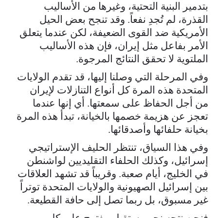
بتدمير البنية التحتية، وغيرها من الأساليب
القذرة، لم تُجدِ نفعاً. وقد تنجح بعض الحيل
الأمريكية ضد القوى الضعيفة، لكن عندما يتعلق
الأمر بفاعل مثل إيران، فإن هذه الأساليب
الملتوية لا تحقق النتائج المرجوة.
وفي المرحلة التي وصلنا إليها، قد تقدم الولايات
المتحدة هذه المرة كل أنواع التنازلات لإيران
من أجل الحفاظ على سمعتها. أي إنها عندما
تعجز عن هزيمة خصمها بالخيانة، تبدأ هذه المرة
بخيانة حلفائها وأصدقائها.
وفي هذا السياق، تنتظر الحليف الإستراتيجي
إسرائيل، وكذلك الحلفاء التقليديين لواشنطن
في الخليج، أيام صعبة. وقريباً قد تشهد العلاقات
بين إسرائيل الصهيونية والولايات المتحدة توتراً
غير مسبوق، بل ربما تصل إلى حافة القطيعة.
فنحن نتجه نحو مستقبل مفتوح على كل