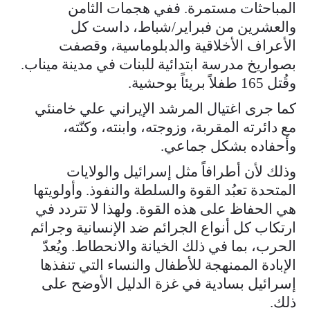
المباحثات مستمرة. ففي هجمات الثامن
والعشرين من فبراير/شباط، داست كل
الأعراف الأخلاقية والدبلوماسية، وقصفت
بصواريخ مدرسة ابتدائية للبنات في مدينة ميناب.
وقُتل 165 طفلاً بريئاً بوحشية.
كما جرى اغتيال المرشد الإيراني علي خامنئي
مع دائرته المقربة، وزوجته، وابنته، وكنّته،
وأحفاده بشكل جماعي.
وذلك لأن أطرافاً مثل إسرائيل والولايات
المتحدة تعبُد القوة والسلطة والنفوذ. وأولويتها
هي الحفاظ على هذه القوة. ولهذا لا تتردد في
ارتكاب كل أنواع الجرائم ضد الإنسانية وجرائم
الحرب، بما في ذلك الخيانة والانحطاط. ويُعدّ
الإبادة الممنهجة للأطفال والنساء التي تنفذها
إسرائيل بسادية في غزة الدليل الأوضح على
ذلك.