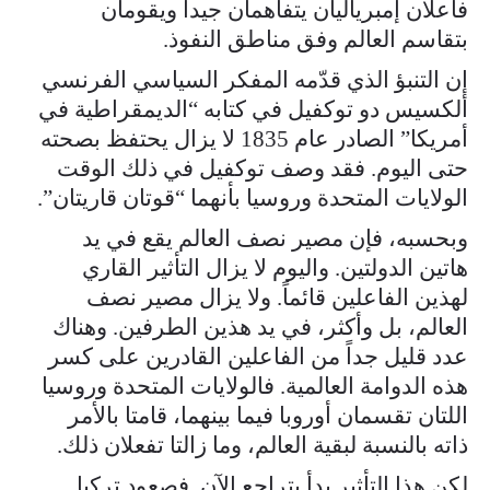
فاعلان إمبرياليان يتفاهمان جيداً ويقومان
بتقاسم العالم وفق مناطق النفوذ.
إن التنبؤ الذي قدّمه المفكر السياسي الفرنسي
ألكسيس دو توكفيل في كتابه “الديمقراطية في
أمريكا” الصادر عام 1835 لا يزال يحتفظ بصحته
حتى اليوم. فقد وصف توكفيل في ذلك الوقت
الولايات المتحدة وروسيا بأنهما “قوتان قاريتان”.
وبحسبه، فإن مصير نصف العالم يقع في يد
هاتين الدولتين. واليوم لا يزال التأثير القاري
لهذين الفاعلين قائماً. ولا يزال مصير نصف
العالم، بل وأكثر، في يد هذين الطرفين. وهناك
عدد قليل جداً من الفاعلين القادرين على كسر
هذه الدوامة العالمية. فالولايات المتحدة وروسيا
اللتان تقسمان أوروبا فيما بينهما، قامتا بالأمر
ذاته بالنسبة لبقية العالم، وما زالتا تفعلان ذلك.
لكن هذا التأثير بدأ يتراجع الآن. فصعود تركيا