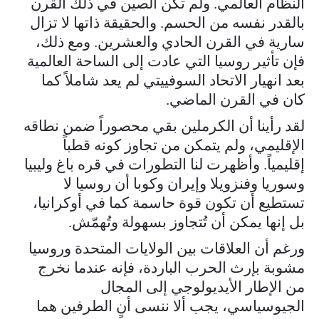
النظام العالمي. ولم تكن الصين في ذلك القرن
بالقدر نفسه من الحسم. والحقيقة ذاتها لا تزال
سارية في القرن الحادي والعشرين. ومع ذلك،
فإن تأثير روسيا التي عادت إلى الساحة العالمية
بعد انهيار الاتحاد السوفييتي لم يعد شاملاً كما
كان في القرن الماضي.
لقد رأينا أن الكرملين بقي محصوراً ضمن نطاقه
الإقليمي، ولم يتمكن من تجاوز كونه قطباً
إقليمياً. وأظهرت لنا التطورات في قره باغ وليبيا
وسوريا وفنزويلا وإيران وكوبا أن روسيا لا
تستطيع أن تكون قوة حاسمة كما في أوكرانيا،
بل إنها يمكن أن تُتجاوز بسهولة وتُهمّش.
ورغم أن العلاقات بين الولايات المتحدة وروسيا
مشوبة بإرث الحرب الباردة، فإنه عندما نخرج
من الإطار الأيديولوجي إلى المجال
الجيوسياسي، يجب ألا ننسى أن الطرفين هما