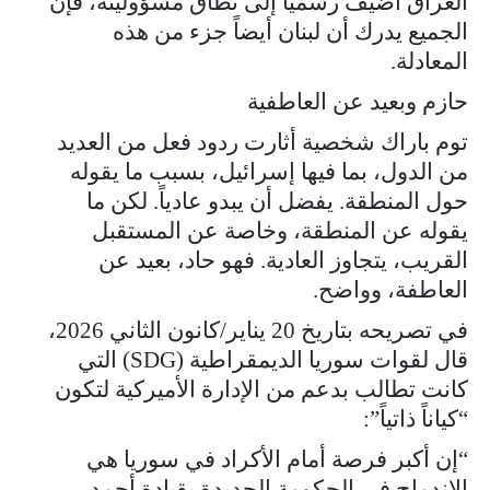
العراق أُضيف رسمياً إلى نطاق مسؤوليته، فإن
الجميع يدرك أن لبنان أيضاً جزء من هذه
المعادلة.
حازم وبعيد عن العاطفية
توم باراك شخصية أثارت ردود فعل من العديد
من الدول، بما فيها إسرائيل، بسبب ما يقوله
حول المنطقة. يفضل أن يبدو عادياً. لكن ما
يقوله عن المنطقة، وخاصة عن المستقبل
القريب، يتجاوز العادية. فهو حاد، بعيد عن
العاطفة، وواضح.
في تصريحه بتاريخ 20 يناير/كانون الثاني 2026،
قال لقوات سوريا الديمقراطية (SDG) التي
كانت تطالب بدعم من الإدارة الأميركية لتكون
“كياناً ذاتياً”:
“إن أكبر فرصة أمام الأكراد في سوريا هي
الاندماج في الحكومة الجديدة بقيادة أحمد