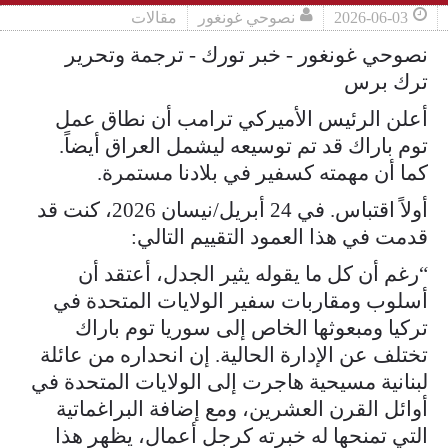
2026-06-03
نصوحي غونغور
مقالات
نصوحي غونغور - خبر تورك - ترجمة وتحرير
ترك برس
أعلن الرئيس الأميركي ترامب أن نطاق عمل
توم باراك قد تم توسيعه ليشمل العراق أيضاً.
كما أن مهمته كسفير في بلادنا مستمرة.
أولاً اقتباس. في 24 أبريل/نيسان 2026، كنت قد
قدمت في هذا العمود التقييم التالي:
“رغم أن كل ما يقوله يثير الجدل، أعتقد أن
أسلوب ومقاربات سفير الولايات المتحدة في
تركيا ومبعوثها الخاص إلى سوريا توم باراك
تختلف عن الإدارة الحالية. إن انحداره من عائلة
لبنانية مسيحية هاجرت إلى الولايات المتحدة في
أوائل القرن العشرين، ومع إضافة البراغماتية
التي تمنحها له خبرته كرجل أعمال، يظهر هذا