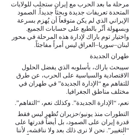
مرحلة ما بعد الحرب مع إيران ستجلب للولايات
المتحدة تعريفات جديدة وبحثاً جديداً. الصمود
الإيراني الذي لم يكن متوقعاً أن يُهزم بسرعة
وبسهولة أثّر بالطبع على حسابات الجميع.
واختيار توم باراك لإدارة هذه المرحلة في محور
لبنان–سوريا–العراق ليس أمراً مفاجئاً.
طهران الجديدة
سيبحث باراك، بأسلوبه الذي يفضل الحلول
الاقتصادية والسياسية على الحرب، عن طرق
للتفاهم مع “الإدارة الجديدة” في طهران في
مختلف مناطق الجغرافيا.
نعم، “الإدارة الجديدة”. وكذلك نعم، “التفاهم”.
التطورات منذ يونيو/حزيران تُظهر ليس فقط
قدرة إيران على الصمود، بل أيضاً قدرتها على
“التغيير”. نحن لا نرى ذلك بعد ولا نناقشه، لأننا