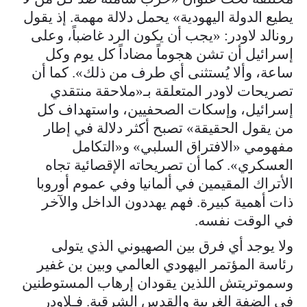
يطيع الدولة اليهودية» يحمل دلالة مهمة. إذ يقول
رونالد لاودر: «يجب أن يكون الرد غاضباً، وعلى
إسرائيل أن تشن هجوماً مضاداً كل يوم وكل
ساعة، وألا يُستثنى أي طرف من ذلك». كما أن
تصريحات لاودر المتعلقة بـ«ملاحقة منتقدي
إسرائيل، وإسكات الصحفيين، واستهداف كل
من يقول الحقيقة» تصبح أكثر دلالة في إطار
مفهومي «الافتراق السلبي» و«التكامل
العسكري». كما أن تصريحاته الإقصائية تجاه
الأتراك المقيمين في ألمانيا وفي عموم أوروبا
ذات أهمية كبيرة. فهم يهددون الداخل والآخر
في الوقت نفسه.
ولا يوجد أي فرق بين الصهيوني الذي يتولى
رئاسة المؤتمر اليهودي العالمي وبين بن غفير
وسموتريتش اللذين يقودان إرهاب المستوطنين
في الضفة الغربية والقدس الشرقية. فـلاودر