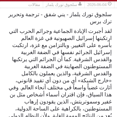
2026-06-04
سلجوق تورك يلماز
مقالات
سلجوق تورك يلماز - يني شفق - ترجمة وتحرير
ترك برس
لقد أجبرت الإبادة الجماعية وجرائم الحرب التي
ارتكبتها إسرائيل الصهيونية في غزة العالم
بأسره على التغيير. وبالتزامن مع غزة، ارتكبت
إسرائيل الجرائم نفسها في الضفة الغربية
والقدس الشرقية. كما أن الجرائم التي يرتكبها
المستوطنون الصهاينة في الضفة الغربية
والقدس الشرقية، والذين يعملون بالكامل
«خارج الشبكة» أي من دون أي تقييد قانوني،
أثارت غضباً واسعاً في مختلف أنحاء العالم. وفي
هذا السياق، فإن اقتران أسماء أشخاص مثل بن
غفير وسموتريتش، الذين يقودون إرهاب
المستوطنين، بالكراهية على الساحة الدولية،
يُعد من النتائج المهمة للغاية. ولأن النظام الدولي