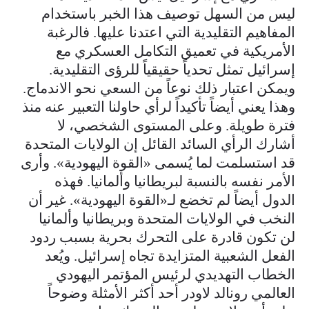
ليس من السهل توصيف هذا الخبر باستخدام
المفاهيم التقليدية التي اعتدنا عليها. فالرغبة
الأمريكية في تعميق التكامل العسكري مع
إسرائيل تمثل تحدياً حقيقياً للرؤى التقليدية.
ويمكن اعتبار ذلك نوعاً من السعي نحو الاندماج.
وهذا يعني أيضاً تأكيداً لرأي حاولنا التعبير عنه منذ
فترة طويلة. وعلى المستوى الشخصي، لا
أشارك الرأي السائد القائل إن الولايات المتحدة
قد استسلمت لما يُسمى «القوة اليهودية». وأرى
الأمر نفسه بالنسبة لبريطانيا وألمانيا. فهذه
الدول أيضاً لم تخضع لـ«القوة اليهودية». غير أن
النخب في الولايات المتحدة وبريطانيا وألمانيا
لن تكون قادرة على التحرك بحرية بسبب ردود
الفعل الشعبية المتزايدة تجاه إسرائيل. ويُعد
الخطاب التهديدي لرئيس المؤتمر اليهودي
العالمي رونالد لاودر أحد أكثر الأمثلة وضوحاً