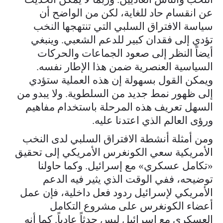
عن انقسام حاد للغاية، لكن من الواضح أن
سياسة الافتراق السلبي التي تنتهجها النخب
تؤدي إلى فقدان كبير للدعم الشعبي. وينبغي
أيضاً النظر إلى صعود الجماعات والحركات
السياسية العنصرية ضمن هذا الإطار نفسه.
ويمكن القول بسهولة إن هذه العملية ستؤدي
إلى ظهور نمط جديد من السلطوية. ولا يبدو من
السهل تعريف هذه المرحلة باستخدام مفاهيم
ورؤى العالم الذي اعتدنا عليه.
ومن أمثلة أنشطة الافتراق السلبي لدى النخب
الأمريكية سعي الكونغرس الأمريكي إلى تحقيق
«تكامل عسكري» مع إسرائيل. وكما حاولنا
توضيحه، ففي الوقت الذي يثير فيه الدعم
الأمريكي لإسرائيل ردود فعل داخلية، فإن عمل
أعضاء الكونغرس على مشروع التكامل
العسكري مع إسرائيل ليس حدثاً عادياً. كما أنه