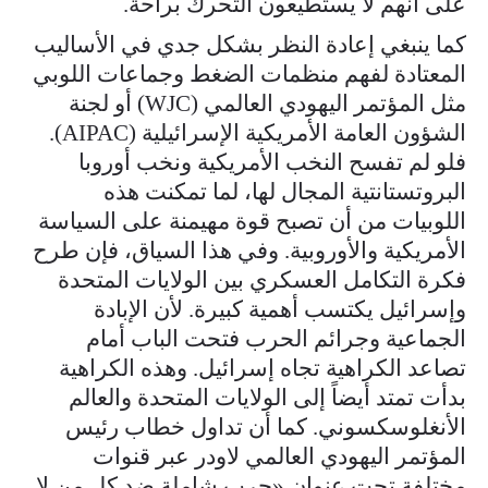
على أنهم لا يستطيعون التحرك براحة.
كما ينبغي إعادة النظر بشكل جدي في الأساليب
المعتادة لفهم منظمات الضغط وجماعات اللوبي
مثل المؤتمر اليهودي العالمي (WJC) أو لجنة
الشؤون العامة الأمريكية الإسرائيلية (AIPAC).
فلو لم تفسح النخب الأمريكية ونخب أوروبا
البروتستانتية المجال لها، لما تمكنت هذه
اللوبيات من أن تصبح قوة مهيمنة على السياسة
الأمريكية والأوروبية. وفي هذا السياق، فإن طرح
فكرة التكامل العسكري بين الولايات المتحدة
وإسرائيل يكتسب أهمية كبيرة. لأن الإبادة
الجماعية وجرائم الحرب فتحت الباب أمام
تصاعد الكراهية تجاه إسرائيل. وهذه الكراهية
بدأت تمتد أيضاً إلى الولايات المتحدة والعالم
الأنغلوسكسوني. كما أن تداول خطاب رئيس
المؤتمر اليهودي العالمي لاودر عبر قنوات
مختلفة تحت عنوان «حرب شاملة ضد كل من لا