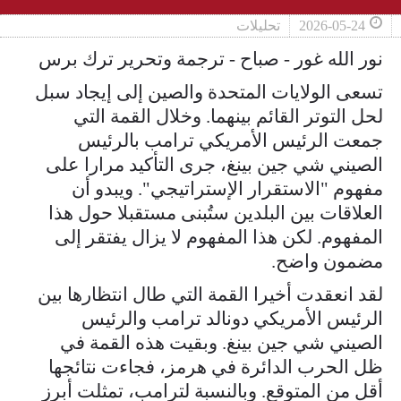
2026-05-24
تحليلات
نور الله غور - صباح - ترجمة وتحرير ترك برس
تسعى الولايات المتحدة والصين إلى إيجاد سبل
لحل التوتر القائم بينهما. وخلال القمة التي
جمعت الرئيس الأمريكي ترامب بالرئيس
الصيني شي جين بينغ، جرى التأكيد مرارا على
مفهوم "الاستقرار الإستراتيجي". ويبدو أن
العلاقات بين البلدين ستُبنى مستقبلا حول هذا
المفهوم. لكن هذا المفهوم لا يزال يفتقر إلى
مضمون واضح.
لقد انعقدت أخيرا القمة التي طال انتظارها بين
الرئيس الأمريكي دونالد ترامب والرئيس
الصيني شي جين بينغ. وبقيت هذه القمة في
ظل الحرب الدائرة في هرمز، فجاءت نتائجها
أقل من المتوقع. وبالنسبة لترامب، تمثلت أبرز