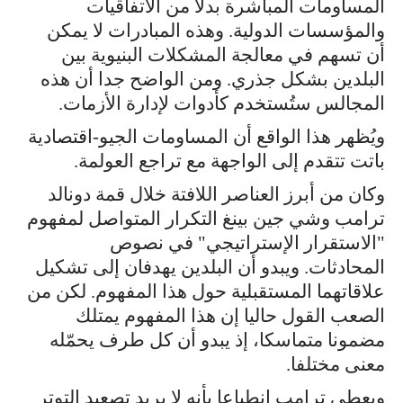
المساومات المباشرة بدلا من الاتفاقيات
والمؤسسات الدولية. وهذه المبادرات لا يمكن
أن تسهم في معالجة المشكلات البنيوية بين
البلدين بشكل جذري. ومن الواضح جدا أن هذه
المجالس ستُستخدم كأدوات لإدارة الأزمات.
ويُظهر هذا الواقع أن المساومات الجيو-اقتصادية
باتت تتقدم إلى الواجهة مع تراجع العولمة.
وكان من أبرز العناصر اللافتة خلال قمة دونالد
ترامب وشي جين بينغ التكرار المتواصل لمفهوم
"الاستقرار الإستراتيجي" في نصوص
المحادثات. ويبدو أن البلدين يهدفان إلى تشكيل
علاقاتهما المستقبلية حول هذا المفهوم. لكن من
الصعب القول حاليا إن هذا المفهوم يمتلك
مضمونا متماسكا، إذ يبدو أن كل طرف يحمّله
معنى مختلفا.
ويعطي ترامب انطباعا بأنه لا يريد تصعيد التوتر