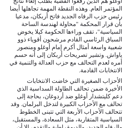
أوغلو هم الذين رفعوا القضية بطلب إلغاء نتائج
المؤتمر العام. وهذه النقطة المهمة تجاهلها أيضا
رئيس حزب الرفاه الجديد فاتح أربكان، مدعيا
بأن قرار المحكمة "محاولة لهندسة الساحة
السياسية"، تقف وراءها الحكومة كيلا يخوض
السباق الرئاسي القادم مرشحون أقوياء ذوو
شعبية واسعة أمثال أكرم إمام أوغلو ومنصور
ياواش. وتشير تصريحات أربكان إلى أنه حسم
أمره لعدم التحالف مع حزب العدالة والتنمية في
الانتخابات القادمة.
الأحزاب الصغيرة التي خاضت الانتخابات
الأخيرة ضمن تحالف الطاولة السداسية الذي
دعم كليتشدار أوغلو ضد أردوغان، بحاجة إلى
تحالف مع الأحزاب الكبيرة لتدخل البرلمان. وقد
تتحالف الأحزاب الأربعة التي تتبنى الخطوط
السياسية المتقاربة، مثل السعادة، والمستقبل،
والرفاه الجديد، والديمقراطية والتقدم، إلا أن