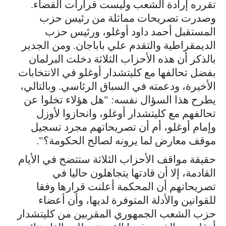
تقرره إرادة الشعب وليست قرارات القضاء.
وصدرت تصريحات مماثلة من رئيس حزب
المستقبل أحمد داود أوغلو، ورئيس حزب
الديمقراطية والتقدم علي باباجان. ومن الجدير
بالذكر أن هذه الأحزاب الثلاثة دخلت البرلمان
بفضل تحالفها مع كليتشدار أوغلو في الانتخابات
الأخيرة، ودعمته في السباق الرئاسي. وبالتالي،
يطرح هذا السؤال نفسه: "هل هؤلاء تخلوا عن
تحالفهم مع كليتشدار أوغلو، وانحازوا لأوزل
وإمام أوغلو، أم أن تصريحاتهم مجرد تسجيل
موقف معارض لما يرونه لصالح الحكومة؟".
حقيقة مواقف الأحزاب الثلاثة ستتضح في الأيام
القادمة، إلا أن قادتها يتجاهلون حاليا في
تصريحاتهم أن المحكمة أعلنت قرارها وفقا
للقوانين والأدلة المتوفرة لديها، وأن أعضاء
حزب الشعب الجمهوري المقربين من كليتشدار