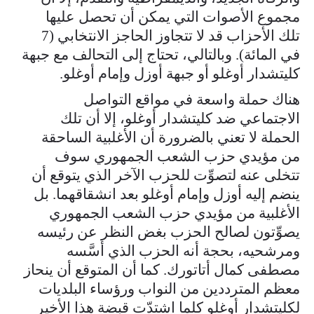
مجموع الأصوات التي يمكن أن تحصل عليها
تلك الأحزاب قد لا تتجاوز الحاجز الانتخابي (7
في المائة). وبالتالي، تحتاج إلى التحالف مع جبهة
كليتشدار أوغلو أو جبهة أوزل وإمام أوغلو.
هناك حملة واسعة في مواقع التواصل
الاجتماعي ضد كليتشدار أوغلو، إلا أن تلك
الحملة لا تعني بالضرورة أن الأغلبية الساحقة
من مؤيدي حزب الشعب الجمهوري سوف
تتخلى عنه لتصوِّت للحزب الآخر الذي يتوقع أن
ينضم إليه أوزل وإمام أوغلو بعد انشقاقهما. بل
الأغلبية من مؤيدي حزب الشعب الجمهوري
يصوِّتون لصالح الحزب بغض النظر عن رئيسه
ومرشحيه، بحجة أنه الحزب الذي أسَّسه
مصطفى كمال أتاتورك. كما أن المتوقع أن ينحاز
معظم المترددين من النواب ورؤساء البلديات
لكليتشدار أوغلو كلما اشتدّت قبضة هذا الأخير