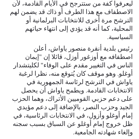
ليعرفوا كفة من ستترجح في الأيام القادمة، لأن
الاصطفاف مع هذا الطرف أو ذاك قد يضمن لهم
الترشح مرة أخرى للانتخابات البرلمانية أو
المحلية، كما أنه قد يؤدي إلى انتهاء حياتهم
السياسية.
رئيس بلدية أنقرة منصور ياواش، أعلن
اصطفافه مع أوزغور أوزل، قائلا إن "إيمان
الناس في التغيير مقدم على الوفاء" لكليتشدار
أوغلو. وهو موقف كان يُتوقع منه، نظرا لرغبة
ياواش في الترشح لرئاسة الجمهورية في
الانتخابات القادمة. ويطمح ياواش أن يحصل
على دعم حزبي القوميين الأتراك، وهما الحزب
الجيد وحزب النصر، بالإضافة إلى دعم مؤيدي
إمام أوغلو وأزول، في الانتخابات الرئاسية، في
ظل خروج إمام أوغلو عن السباق بسبب سجنه
وإلغاء شهادته الجامعية.