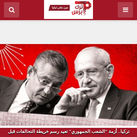
تركيا.. أزمة "الشعب الجمهوري" تعيد رسم خريطة التحالفات قبل