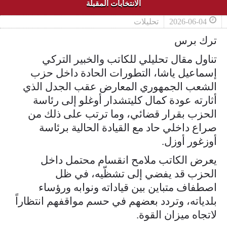
الانتخابات المقبلة
2026-06-04
تحليلات
ترك برس
تناول مقال تحليلي للكاتب والخبير التركي
إسماعيل ياشا، التطورات الحادة داخل حزب
الشعب الجمهوري المعارض عقب الجدل الذي
أثارته عودة كمال كليتشدار أوغلو إلى رئاسة
الحزب بقرار قضائي، وما ترتب على ذلك من
صراع داخلي حاد مع القيادة الحالية برئاسة
أوزغور أوزل.
يعرض الكاتب ملامح انقسام محتمل داخل
الحزب قد يفضي إلى تشظّيه، في ظل
اصطفاف متباين بين قياداته ونوابه ورؤساء
بلدياته، وتردد بعضهم في حسم مواقفهم انتظاراً
لاتجاه ميزان القوة.